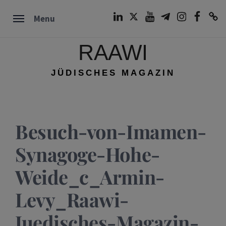
Skip
LinkedIn
Twitter
Youtube
Telegram
Instagram
Facebook
TikTok
Menu
to
content
RAAWI
JÜDISCHES MAGAZIN
Besuch-von-Imamen-
Synagoge-Hohe-
Weide_c_Armin-
Levy_Raawi-
Juedisches-Magazin-