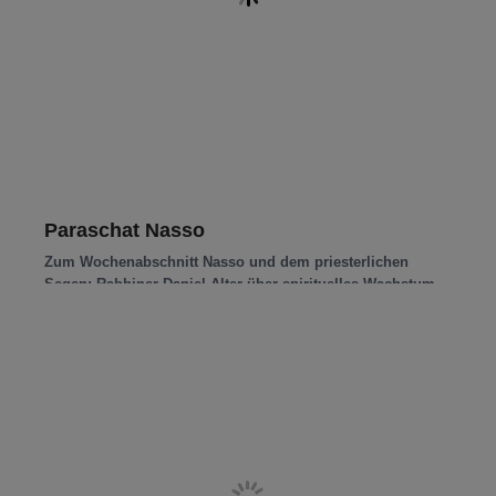
Paraschat Nasso
Zum Wochenabschnitt Nasso und dem priesterlichen
Segen: Rabbiner Daniel Alter über spirituelles Wachstum,
göttliche Gnade und die Suche nach innerem
Read more