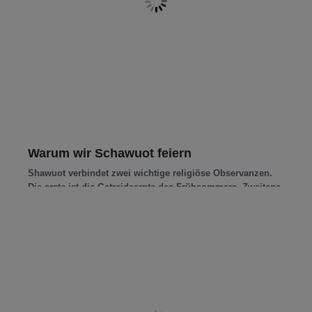
Warum wir Schawuot feiern
Shawuot verbindet zwei wichtige religiöse Observanzen.
Die erste ist die Getreideernte des Frühsommers. Zweitens
ist die Übergabe der Thora auf
Read more