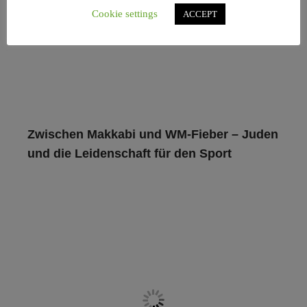
Cookie settings
ACCEPT
Zwischen Makkabi und WM-Fieber – Juden
und die Leidenschaft für den Sport
Jüdische Sportler, die Makkabi-Bewegung, Olympia und
Fußball: Ein Blick auf die Geschichte des Sports im
Judentum und seine Bedeutung bis
Read more