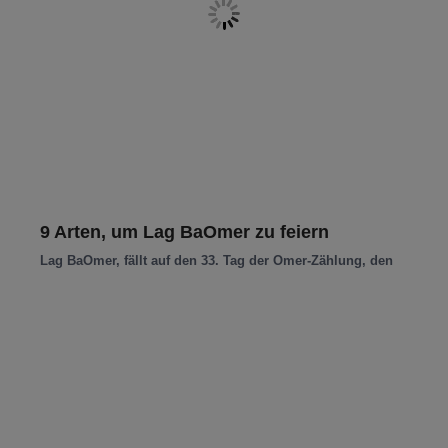
9 Arten, um Lag BaOmer zu feiern
Lag BaOmer, fällt auf den 33. Tag der Omer-Zählung, den
49-Tage-Zeitraum von der zweiten Nacht des Pessachfestes
bis zum Tag
Read more