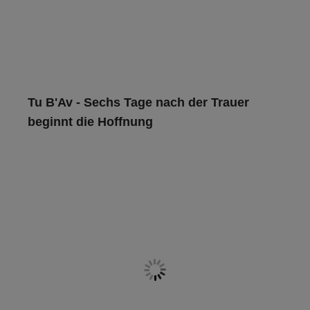
Tu B'Av - Sechs Tage nach der Trauer
beginnt die Hoffnung
Tu B’Av ist mehr als der jüdische Valentinstag: Das Fest
erzählt von Liebe, Versöhnung und der Hoffnung auf einen
Neubeginn
Read more