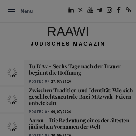
Skip
LinkedIn
Twitter
Youtube
Telegram
Instagram
Facebook
TikTok
Menu
to
content
RAAWI
JÜDISCHES MAGAZIN
Tu B’Av – Sechs Tage nach der Trauer
beginnt die Hoffnung
POSTED ON
27/07/2026
Zwischen Tradition und Identität: Wie sich
geschlechtsneutrale Bnei Mitzwah-Feiern
entwickeln
POSTED ON
09/07/2026
Aaron – Die Bedeutung eines der ältesten
jüdischen Vornamen der Welt
POSTED ON
30/06/2026