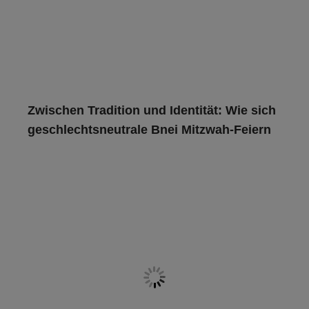
Zwischen Tradition und Identität: Wie sich
geschlechtsneutrale Bnei Mitzwah-Feiern
entwickeln
Die Bar/Bat Mitzvah (manchmal auch im Plural als B'nai
Mitzvah bezeichnet) ist ein Übergangsritus, mit dem
gefeiert wird, dass ein
Read more