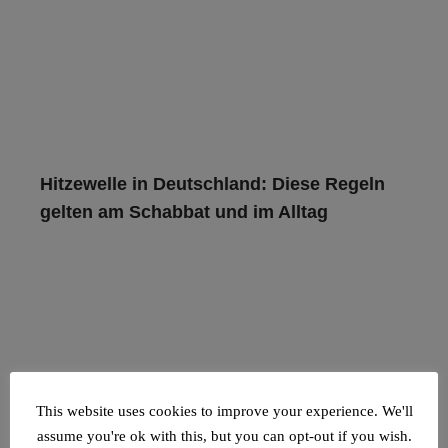
Hitzewelle in Deutschland: Diese Regeln
gelten am Schabbat und im Alltag
Das Judentum stellt den Schutz des Lebens über nahezu
alle anderen Gebote.
Read more
This website uses cookies to improve your experience. We'll
assume you're ok with this, but you can opt-out if you wish.