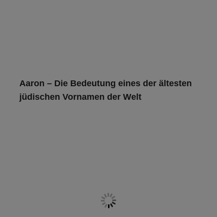
Aaron – Die Bedeutung eines der ältesten
jüdischen Vornamen der Welt
Was bedeutet der Name Aaron? Erfahren Sie mehr über die
Herkunft, die hebräische Bedeutung und die Geschichte
des ersten Hohepriesters
Read more