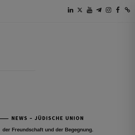
LinkedIn
Twitter
Youtube
Telegram
Instagram
Facebook
TikTok
Tu be’Aw – das jüdische Fest der Liebe,
der Freundschaft und der Begegnung.
Mit großer Freude teilen wir einige
Eindrücke unseres gestrigen Abends.
Jüdische Menschen unterschiedlicher
NEWS – JÜDISCHE UNION
Generationen, Herkunft,
[weiterlesen]