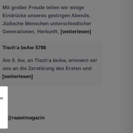
Tisch’a beAw 5786
Am 9. Aw, an Tisch’a beAw, erinnern wir
uns an die Zerstörung des Ersten und
[weiterlesen]
re
@raawimagazin