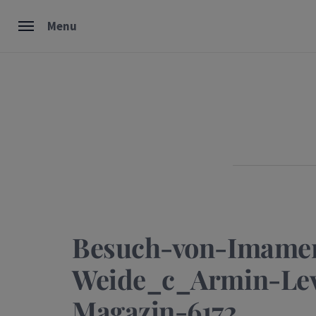
Skip
Menu
to
content
Besuch-von-Imame
Weide_c_Armin-Lev
Magazin-6172