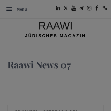
Skip
LinkedIn
Twitter
Youtube
Telegram
Instagram
Facebook
TikTok
Menu
to
content
RAAWI
JÜDISCHES MAGAZIN
Raawi News 07
Beitragsnavigation