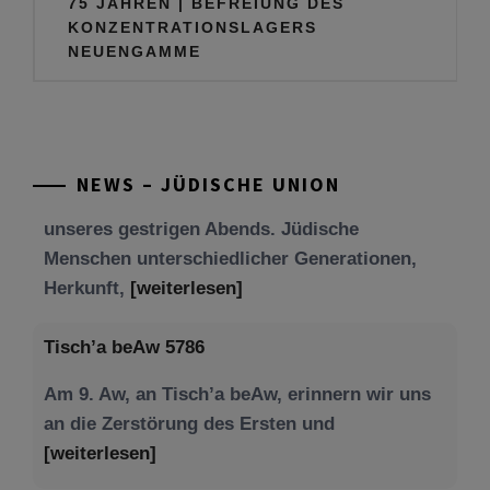
75 JAHREN | BEFREIUNG DES
KONZENTRATIONSLAGERS
NEUENGAMME
Tu be’Aw – das jüdische Fest der Liebe, der
Freundschaft und der Begegnung.
Mit großer Freude teilen wir einige Eindrücke
unseres gestrigen Abends. Jüdische
NEWS – JÜDISCHE UNION
Menschen unterschiedlicher Generationen,
Herkunft,
[weiterlesen]
Tisch’a beAw 5786
Am 9. Aw, an Tisch’a beAw, erinnern wir uns
an die Zerstörung des Ersten und
[weiterlesen]