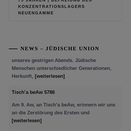
KONZENTRATIONSLAGERS
Tu be’Aw – das jüdische Fest der Liebe, der
NEUENGAMME
Freundschaft und der Begegnung.
Mit großer Freude teilen wir einige Eindrücke
unseres gestrigen Abends. Jüdische
Menschen unterschiedlicher Generationen,
NEWS – JÜDISCHE UNION
Herkunft,
[weiterlesen]
Tisch’a beAw 5786
Am 9. Aw, an Tisch’a beAw, erinnern wir uns
an die Zerstörung des Ersten und
[weiterlesen]