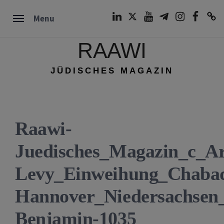
Skip
LinkedIn
Twitter
Youtube
Telegram
Instagram
Facebook
TikTok
Menu
to
content
RAAWI
JÜDISCHES MAGAZIN
Raawi-
Juedisches_Magazin_c_A
Levy_Einweihung_Chaba
Hannover_Niedersachsen
Benjamin-1035