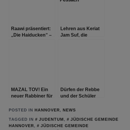
Raawi präsentiert:
Lehren aus Keriat
„Die Haiducken“ –
Jam Suf, die
Klezmer Musik aus
Spaltung des
Freiburg
Schilfmeeres – das
Ende der Sklaverei
MAZAL TOV! Ein
Dürfen der Rebbe
neuer Rabbiner für
und der Schüler
die jüdische
unterschiedlicher
Gemeinde in
Meinung sein?
POSTED IN
HANNOVER
,
NEWS
Hannover
TAGGED IN
JUDENTUM
,
JÜDISCHE GEMEINDE
HANNOVER
,
JÜDISCHE GEMEINDE