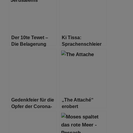
Der 10te Tewet –
Ki Tissa:
Die Belagerung
Sprachenschleier
Jerusalems
Gedenkfeier für die
„The Attaché“
Opfer der Corona-
erobert
Pandemie in
Deutschland
Hamburg