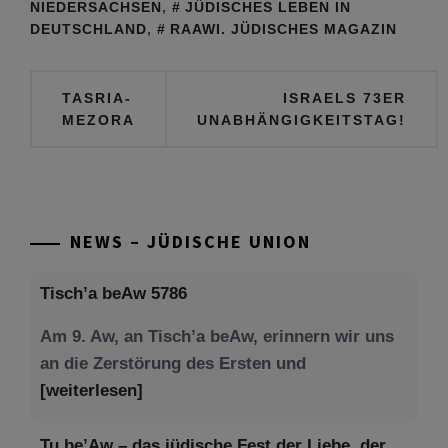
NIEDERSACHSEN
,
JÜDISCHES LEBEN IN
DEUTSCHLAND
,
RAAWI. JÜDISCHES MAGAZIN
Beitragsnavigation
TASRIA-
ISRAELS 73ER
MEZORA
UNABHÄNGIGKEITSTAG!
NEWS – JÜDISCHE UNION
Tisch’a beAw 5786
Am 9. Aw, an Tisch’a beAw, erinnern wir uns
an die Zerstörung des Ersten und
[weiterlesen]
Tu be’Aw – das jüdische Fest der Liebe, der