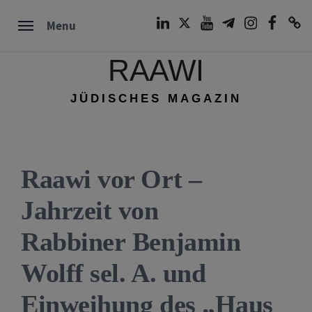
Skip
LinkedIn
Twitter
Youtube
Telegram
Instagram
Facebook
TikTok
Menu
to
content
RAAWI
JÜDISCHES MAGAZIN
Raawi vor Ort –
Jahrzeit von
Rabbiner Benjamin
Wolff sel. A. und
Einweihung des „Haus