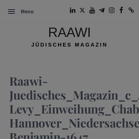
Skip
LinkedIn
Twitter
Youtube
Telegram
Instagram
Facebook
TikTok
Menu
to
content
RAAWI
JÜDISCHES MAGAZIN
Raawi-
Juedisches_Magazin_c
Levy_Einweihung_Chab
Hannover_Niedersachs
Benjamin-1647