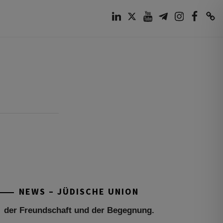
LinkedIn
Twitter
Youtube
Telegram
Instagram
Facebook
TikTok
Tu be’Aw – das jüdische Fest der Liebe,
der Freundschaft und der Begegnung.
Mit großer Freude teilen wir einige
Eindrücke unseres gestrigen Abends.
Jüdische Menschen unterschiedlicher
NEWS – JÜDISCHE UNION
Generationen, Herkunft,
[weiterlesen]