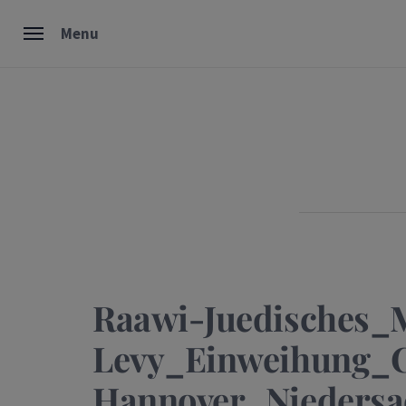
Skip
Menu
to
content
Raawi-Juedisches_
Levy_Einweihung_
Hannover_Nieders