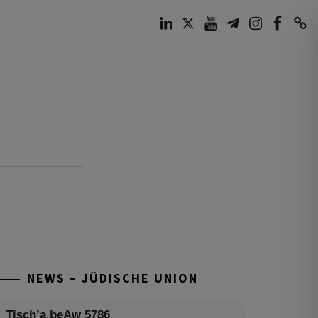
LinkedIn
Twitter
Youtube
Telegram
Instagram
Facebook
TikTok
NEWS – JÜDISCHE UNION
Tisch’a beAw 5786