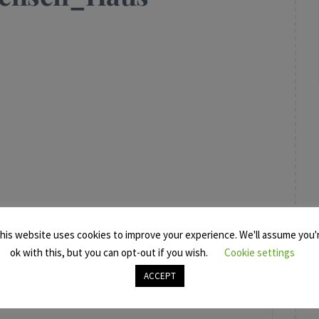
his website uses cookies to improve your experience. We'll assume you'
ok with this, but you can opt-out if you wish.
Cookie settings
ACCEPT
ABBINER BENJAMIN WOLFF SEL. A. UND
“