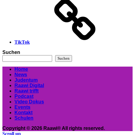
TikTok
Suchen
Suchen
Home
News
Judentum
Raawi Digital
Raawi trifft
Podcast
Video Dokus
Events
Kontakt
Schulen
Copyright © 2026 Raawi® All rights reserved.
Scroll up