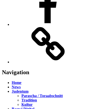
TikTok
Navigation
Home
News
Judentum
Parascha / Toraabschnitt
Tradition
Kultur
Raawi Digital