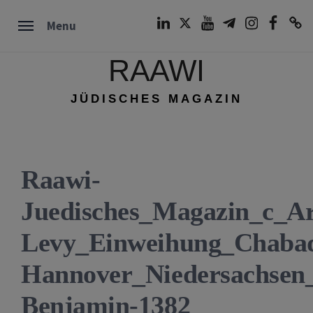
Skip
LinkedIn
Twitter
Youtube
Telegram
Instagram
Facebook
TikTok
Menu
to
content
RAAWI
JÜDISCHES MAGAZIN
Raawi-
Juedisches_Magazin_c_A
Levy_Einweihung_Chaba
Hannover_Niedersachsen
Benjamin-1382