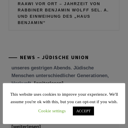
Beitragsnavigation
RAAWI VOR ORT – JAHRZEIT VON
RABBINER BENJAMIN WOLFF SEL. A.
UND EINWEIHUNG DES „HAUS
Tu be’Aw – das jüdische Fest der Liebe, der
BENJAMIN“
Freundschaft und der Begegnung.
Mit großer Freude teilen wir einige Eindrücke
unseres gestrigen Abends. Jüdische
Menschen unterschiedlicher Generationen,
NEWS – JÜDISCHE UNION
Herkunft,
[weiterlesen]
Tisch’a beAw 5786
Am 9. Aw, an Tisch’a beAw, erinnern wir uns
This website uses cookies to improve your experience. We'll
an die Zerstörung des Ersten und
assume you're ok with this, but you can opt-out if you wish.
[weiterlesen]
Cookie settings
ACCEPT