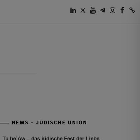
LinkedIn
Twitter
Youtube
Telegram
Instagram
Facebook
TikTok
NEWS – JÜDISCHE UNION
Tu be’Aw – das jüdische Fest der Liebe,