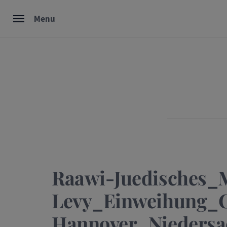
Skip
Menu
to
content
Raawi-Juedisches_
Levy_Einweihung_
Hannover_Nieders