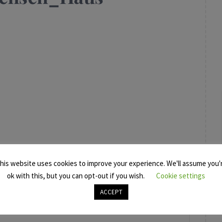
his website uses cookies to improve your experience. We'll assume you'
ok with this, but you can opt-out if you wish.
Cookie settings
ACCEPT
ABBINER BENJAMIN WOLFF SEL. A. UND
“