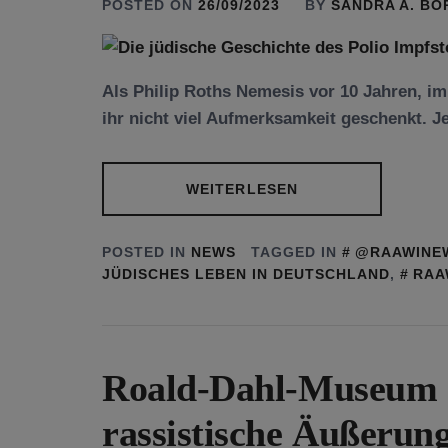
POSTED ON
26/09/2023
BY
SANDRA A. B
Als Philip Roths Nemesis vor 10 Jahren, i
ihr nicht viel Aufmerksamkeit geschenkt. Je
WEITERLESEN
POSTED IN
NEWS
TAGGED IN
@RAAWINE
JÜDISCHES LEBEN IN DEUTSCHLAND
,
RAA
Roald-Dahl-Museum en
rassistische Äußerun