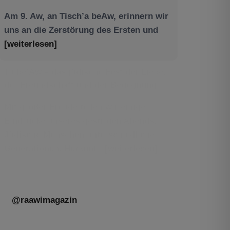
Am 9. Aw, an Tisch’a beAw, erinnern wir
uns an die Zerstörung des Ersten und
[weiterlesen]
Tu be’Aw – das jüdische Fest der Liebe,
der Freundschaft und der Begegnung.
Mit großer Freude teilen wir einige
Eindrücke unseres gestrigen Abends.
Jüdische Menschen unterschiedlicher
Generationen, Herkunft,
[weiterlesen]
@raawimagazin