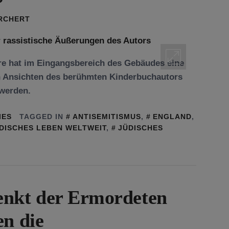
ORCHERT
e hat im Eingangsbereich des Gebäudes eine
hen Ansichten des berühmten Kinderbuchautors
 werden.
IES
TAGGED IN
ANTISEMITISMUS
,
ENGLAND
,
DISCHES LEBEN WELTWEIT
,
JÜDISCHES
enkt der Ermordeten
en die