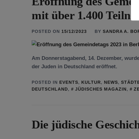
Eröffnung des Gemein
mit über 1.400 Teiln
POSTED ON
15/12/2023
BY
SANDRA A. B
Am Donnerstagabend, 14. Dezember, wurde i
der Juden in Deutschland eröffnet.
POSTED IN
EVENTS
,
KULTUR
,
NEWS
,
STÄDTE
DEUTSCHLAND
,
JÜDISCHES MAGAZIN
,
Z
Die jüdische Geschich