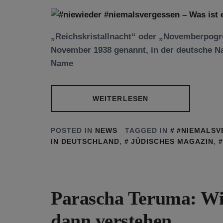
„Reichskristallnacht“ oder „Novemberpogro
November 1938 genannt, in der deutsche Na
Name
WEITERLESEN
POSTED IN
NEWS
TAGGED IN
#NIEMALSV
IN DEUTSCHLAND
,
JÜDISCHES MAGAZIN
,
Parascha Teruma: Wi
dann verstehen