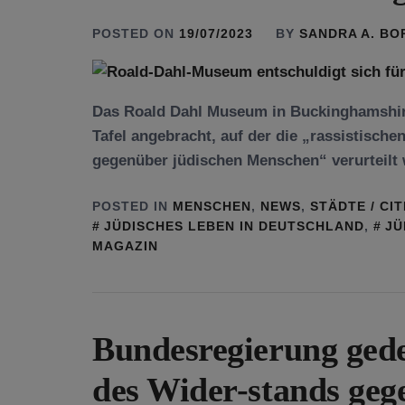
POSTED ON
19/07/2023
BY
SANDRA A. B
Das Roald Dahl Museum in Buckinghamshir
Tafel angebracht, auf der die „rassistisc
gegenüber jüdischen Menschen“ verurteilt
POSTED IN
MENSCHEN
,
NEWS
,
STÄDTE / CIT
JÜDISCHES LEBEN IN DEUTSCHLAND
,
JÜ
MAGAZIN
Bundesregierung ged
des Wider-stands geg