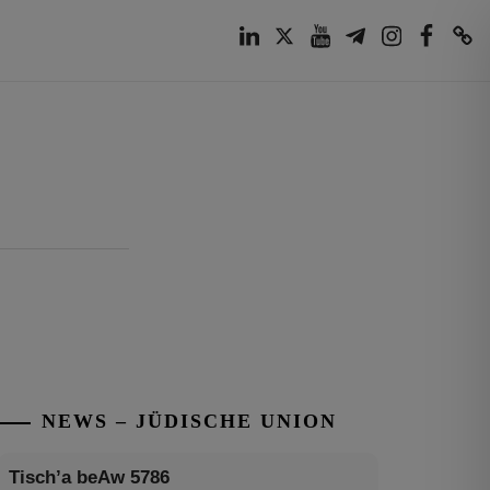
LinkedIn
Twitter
Youtube
Telegram
Instagram
Facebook
TikTok
NEWS – JÜDISCHE UNION
Tisch’a beAw 5786