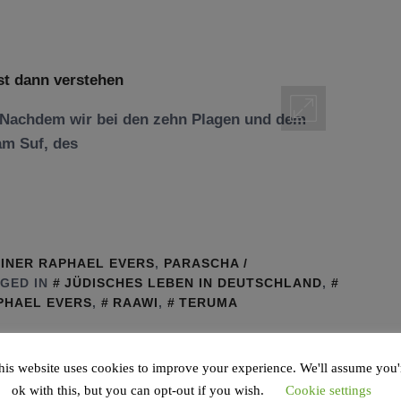
 Nachdem wir bei den zehn Plagen und dem
am Suf, des
INER RAPHAEL EVERS
,
PARASCHA /
GED IN
JÜDISCHES LEBEN IN DEUTSCHLAND
,
PHAEL EVERS
,
RAAWI
,
TERUMA
his website uses cookies to improve your experience. We'll assume you'
ok with this, but you can opt-out if you wish.
Cookie settings