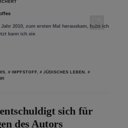
ORCHERT
m Jahr 2010, zum ersten Mal herauskam, habe ich
tzt kann ich sie
WS
,
IMPFSTOFF
,
JÜDISCHES LEBEN
,
WI
tschuldigt sich für
gen des Autors