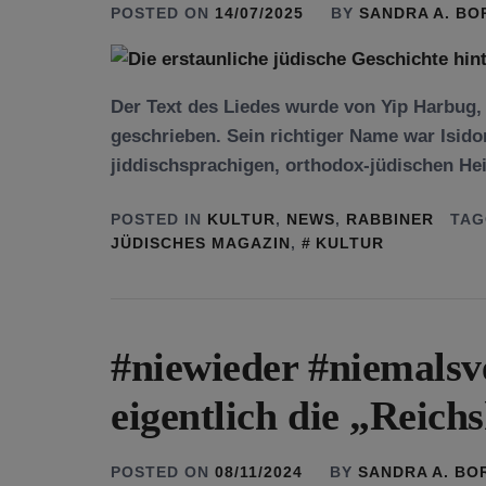
POSTED ON
14/07/2025
BY
SANDRA A. B
Der Text des Liedes wurde von Yip Harbug,
geschrieben. Sein richtiger Name war Isid
jiddischsprachigen, orthodox-jüdischen He
POSTED IN
KULTUR
,
NEWS
,
RABBINER
TAG
JÜDISCHES MAGAZIN
,
KULTUR
#niewieder #niemalsv
eigentlich die „Reich
POSTED ON
08/11/2024
BY
SANDRA A. BO