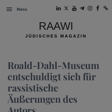
Skip
LinkedIn
Twitter
Youtube
Telegram
Instagram
Facebook
TikTok
Menu
to
content
RAAWI
JÜDISCHES MAGAZIN
Roald-Dahl-Museum
entschuldigt sich für
rassistische
Äußerungen des
Autors