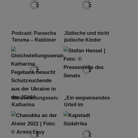
Podcast: Parascha
Jüdische und nicht
Teruma – Rabbiner
jüdische Kinder
Shlomo Bistritzky
ziehen gemeinsam
in den Frieden
Gleichstellungssenatorin
„Ein wegweisendes
Katharina
Urteil im
Fegebank besucht
Zusammenhang
Schutzsuchende
mit antisemitischen
aus der Ukraine in
Gewalttaten“
der Jüdischen