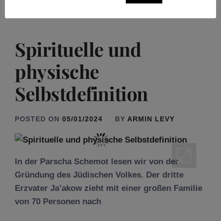
Spirituelle und
physische
Selbstdefinition
POSTED ON
05/01/2024
BY
ARMIN LEVY
In der Parscha Schemot lesen wir von der
Gründung des Jüdischen Volkes. Der dritte
Erzvater Ja’akow zieht mit einer großen Familie
von 70 Personen nach