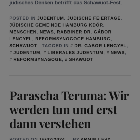
jüdisches Denken betrifft das Schawuot-Fest.
POSTED IN
JUDENTUM
,
JÜDISCHE FEIERTAGE
,
JÜDISCHE GEMEINDE HAMBURG KDÖR
,
MENSCHEN
,
NEWS
,
RABBINER DR. GÁBOR
LENGYEL
,
REFORMSYNOGOGE HAMBURG
,
SCHAWUOT
TAGGED IN
DR. GABOR LENGYEL
,
JUDENTUM
,
LIBERALES JUDENTUM
,
NEWS
,
REFORMSYNAGOGE
,
SHAWUOT
Parascha Teruma: Wir
werden tun und erst
dann verstehen
POSTED ON
16/02/2024
BY
ARMIN LEVY