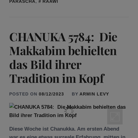
PARASCHA
,
RAAWI
CHANUKA 5784: Die
Makkabim behielten
das Bild ihrer
Tradition im Kopf
POSTED ON
08/12/2023
BY
ARMIN LEVY
Diese Woche ist Chanukka. Am ersten Abend
war es eine etwas surreale Erfahrung, mitten in