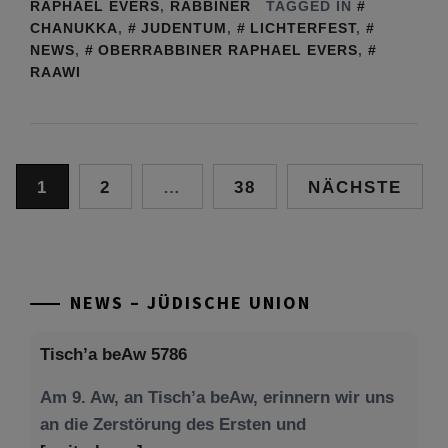
RAPHAEL EVERS
,
RABBINER
TAGGED IN
CHANUKKA
,
JUDENTUM
,
LICHTERFEST
,
NEWS
,
OBERRABBINER RAPHAEL EVERS
,
RAAWI
Seitennummerierung
1
2
…
38
NÄCHSTE
der
Beiträge
NEWS – JÜDISCHE UNION
Tisch’a beAw 5786
Am 9. Aw, an Tisch’a beAw, erinnern wir uns
an die Zerstörung des Ersten und