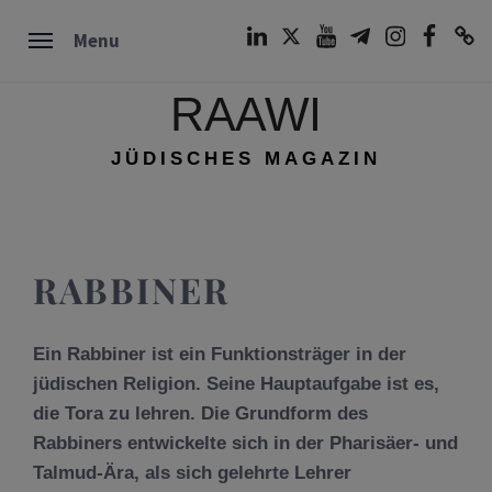
Skip
LinkedIn
Twitter
Youtube
Telegram
Instagram
Facebook
TikTok
Menu
to
content
RAAWI
JÜDISCHES MAGAZIN
RABBINER
Ein Rabbiner ist ein Funktionsträger in der
jüdischen Religion. Seine Hauptaufgabe ist es,
die Tora zu lehren. Die Grundform des
Rabbiners entwickelte sich in der Pharisäer- und
Talmud-Ära, als sich gelehrte Lehrer