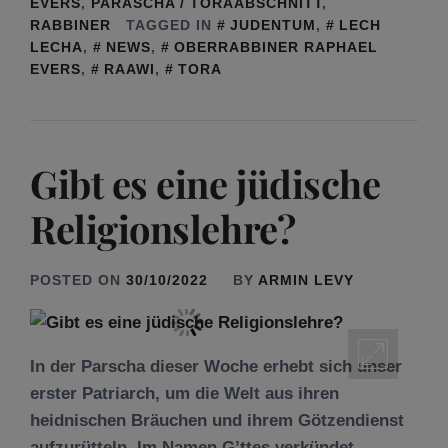
EVERS
,
PARASCHA / TORAABSCHNITT
,
RABBINER
TAGGED IN
JUDENTUM
,
LECH
LECHA
,
NEWS
,
OBERRABBINER RAPHAEL
EVERS
,
RAAWI
,
TORA
Gibt es eine jüdische
Religionslehre?
POSTED ON
30/10/2022
BY
ARMIN LEVY
In der Parscha dieser Woche erhebt sich unser
erster Patriarch, um die Welt aus ihren
heidnischen Bräuchen und ihrem Götzendienst
aufzurütteln. Im Namen G’ttes verkündet