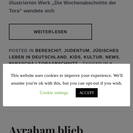
illustrierten Werk „Die Wochenabschnitte der
Tora“ wendete sich
WEITERLESEN
POSTED IN
BERESCHIT
,
JUDENTUM
,
JÜDISCHES
LEBEN IN DEUTSCHLAND
,
KIDS
,
KULTUR
,
NEWS
,
PARASCHA / TORAABSCHNITT
TAGGED IN
BUCH BERESCHIT
,
DIE WOCHENABSCHNITTE
This website uses cookies to improve your experience. We'll
DER TORA
,
EINE ILLUSTRIERTE
assume you're ok with this, but you can opt-out if you wish.
NACHERZÄHLUNG MIT MIDRASCHIM
,
IGOR
JOURIST
,
JOURIST VERLAG
,
KATZ TOVA
,
Cookie settings
ACCEPT
NEWS
,
RAAWI VERLAG
Avraham blieb