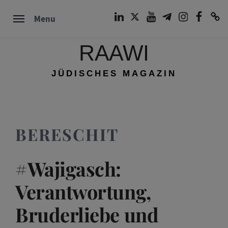
Skip
LinkedIn
Twitter
Youtube
Telegram
Instagram
Facebook
TikTok
Menu
to
content
RAAWI
JÜDISCHES MAGAZIN
BERESCHIT
#Wajigasch:
Verantwortung,
Bruderliebe und