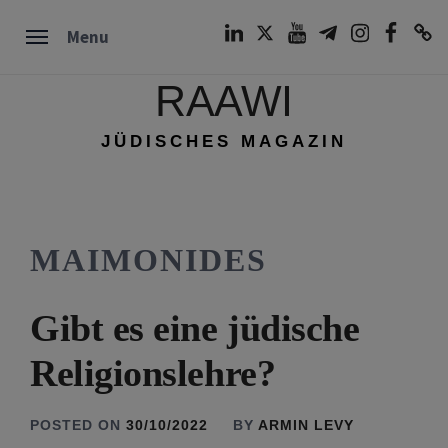
Skip
LinkedIn
Twitter
Youtube
Telegram
Instagram
Facebook
TikTok
Menu
to
content
RAAWI
JÜDISCHES MAGAZIN
MAIMONIDES
Gibt es eine jüdische
Religionslehre?
POSTED ON
30/10/2022
BY
ARMIN LEVY