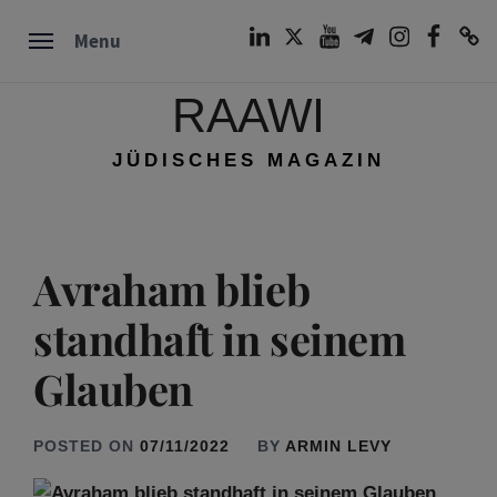
Skip
LinkedIn
Twitter
Youtube
Telegram
Instagram
Facebook
TikTok
Menu
to
content
RAAWI
JÜDISCHES MAGAZIN
Avraham blieb
standhaft in seinem
Glauben
POSTED ON
07/11/2022
BY
ARMIN LEVY