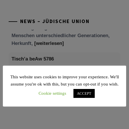
Mit großer Freude teilen wir einige Eindrücke
unseres gestrigen Abends. Jüdische
Menschen unterschiedlicher Generationen,
NEWS – JÜDISCHE UNION
Herkunft,
[weiterlesen]
Tisch’a beAw 5786
Am 9. Aw, an Tisch’a beAw, erinnern wir uns
an die Zerstörung des Ersten und
[weiterlesen]
This website uses cookies to improve your experience. We'll
assume you're ok with this, but you can opt-out if you wish.
Cookie settings
ACCEPT