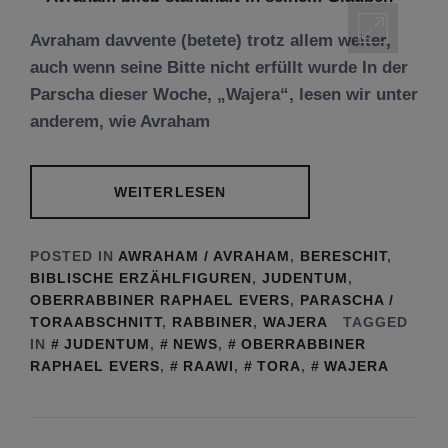
Avraham davvente (betete) trotz allem weiter,
auch wenn seine Bitte nicht erfüllt wurde In der
Parscha dieser Woche, „Wajera“, lesen wir unter
anderem, wie Avraham
WEITERLESEN
POSTED IN
AWRAHAM / AVRAHAM
,
BERESCHIT
,
BIBLISCHE ERZÄHLFIGUREN
,
JUDENTUM
,
OBERRABBINER RAPHAEL EVERS
,
PARASCHA /
TORAABSCHNITT
,
RABBINER
,
WAJERA
TAGGED
IN
JUDENTUM
,
NEWS
,
OBERRABBINER
RAPHAEL EVERS
,
RAAWI
,
TORA
,
WAJERA
Tu be’Aw – das jüdische Fest der Liebe, der
Freundschaft und der Begegnung.