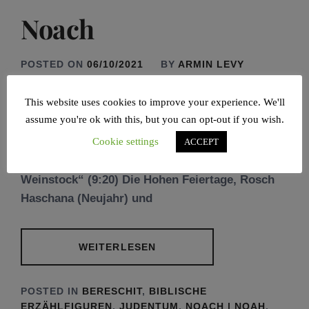
Noach
POSTED ON
06/10/2021
BY
ARMIN LEVY
This website uses cookies to improve your experience. We'll
assume you're ok with this, but you can opt-out if you wish.
KEHRE BEGEISTERT ZUR WIRKLICHEN
WAHRHEIT ZURÜCK „Noah entweihte sich zu
Cookie settings
ACCEPT
einem irdischen Menschen und pflanzte einen
Weinstock“ (9:20) Die Hohen Feiertage, Rosch
Haschana (Neujahr) und
WEITERLESEN
POSTED IN
BERESCHIT
,
BIBLISCHE
ERZÄHLFIGUREN
,
JUDENTUM
,
NOACH | NOAH
,