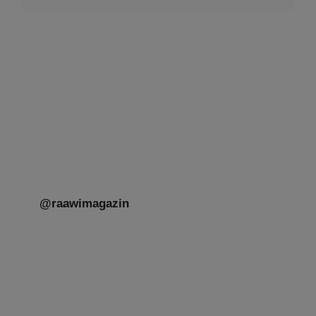
Tu be’Aw – das jüdische Fest der Liebe, der
Freundschaft und der Begegnung.
Mit großer Freude teilen wir einige Eindrücke
unseres gestrigen Abends. Jüdische
Menschen unterschiedlicher Generationen,
Herkunft,
[weiterlesen]
@raawimagazin