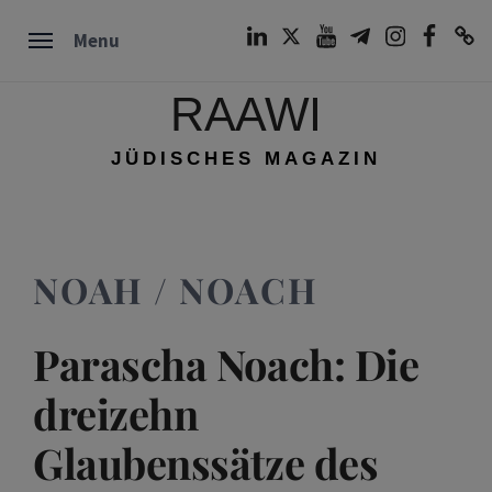
Skip
LinkedIn
Twitter
Youtube
Telegram
Instagram
Facebook
TikTok
Menu
to
content
RAAWI
JÜDISCHES MAGAZIN
NOAH / NOACH
Parascha Noach: Die
dreizehn
Glaubenssätze des