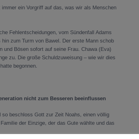
st immer ein Vorgriff auf das, was wir als Menschen
liche Fehlentscheidungen, vom Sündenfall Adams
bis hin zum Turm von Bawel. Der erste Mann schob
 und Bösen sofort auf seine Frau. Chawa (Eva)
nge zu. Die große Schuldzuweisung – wie wir dies
 hatte begonnen.
eneration nicht zum Besseren beeinflussen
so beschloss Gott zur Zeit Noahs, einen völlig
Familie der Einzige, der das Gute wählte und das