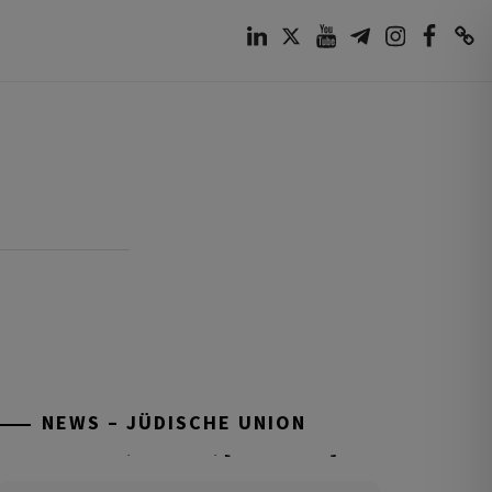
LinkedIn
Twitter
Youtube
Telegram
Instagram
Facebook
TikTok
NEWS – JÜDISCHE UNION
Tisch’a beAw 5786