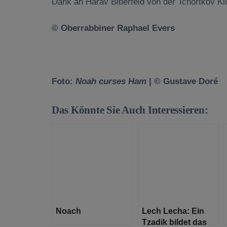
Dank an Harav Biberfeld von der Tchortkov Kl
© Oberrabbiner Raphael Evers
Foto:
Noah curses Ham
| © Gustave Doré
Das Könnte Sie Auch Interessieren:
Noach
Lech Lecha: Ein
Tzadik bildet das