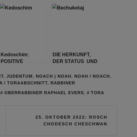
immer noch
Streiche
Kedoschim:
DIE HERKUNFT,
POSITIVE
DER STATUS UND
ENERGIE VON
DIE ROLLE DER
NEGATIVEN
KOHANIM IM
IT
,
JUDENTUM
,
NOACH | NOAH
,
NOAH / NOACH
,
DINGEN
DRITTEN TEMPEL
A / TORAABSCHNITT
,
RABBINER
ERHALTEN
,
OBERRABBINER RAPHAEL EVERS
,
TORA
25. OKTOBER 2022: ROSCH
CHODESCH CHESCHWAN