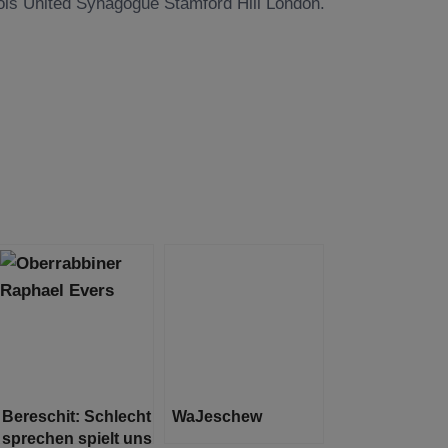
ois United Synagogue Stamford Hill London.
Bereschit: Schlecht
WaJeschew
sprechen spielt uns