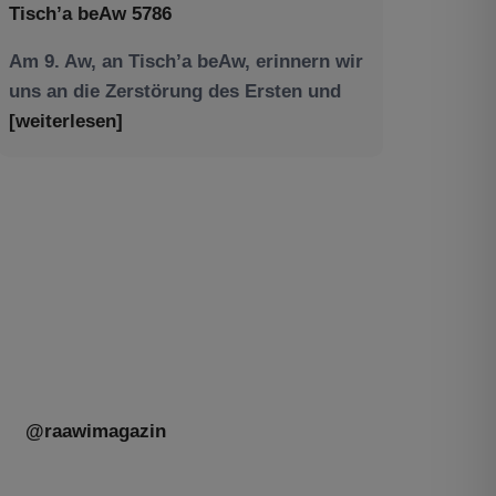
Am 9. Aw, an Tisch’a beAw, erinnern wir
uns an die Zerstörung des Ersten und
[weiterlesen]
Tu be’Aw – das jüdische Fest der Liebe,
der Freundschaft und der Begegnung.
Mit großer Freude teilen wir einige
Eindrücke unseres gestrigen Abends.
Jüdische Menschen unterschiedlicher
Generationen, Herkunft,
[weiterlesen]
@raawimagazin