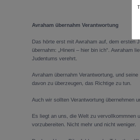
T
Avraham übernahm Verantwortung
Das hörte erst mit Awraham auf, dem ersten 
übernahm: „Hineni – hier bin ich“. Awraham lie
Judentums verehrt.
Avraham übernahm Verantwortung, und seine Ki
davon zu überzeugen, das Richtige zu tun.
Auch wir sollten Verantwortung übernehmen un
Es liegt an uns, die Welt zu vervollkommne
vorzubereiten. Nicht mehr und nicht weniger.