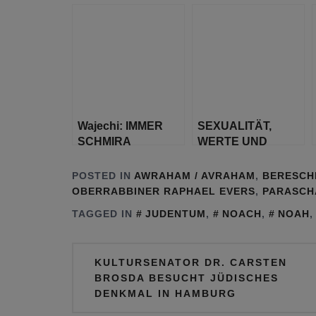
Fundament der
Welt
Wajechi: IMMER
SEXUALITÄT,
SCHMIRA
WERTE UND
(BEWACHUNG)
RELIGION
ERFORDERLICH
POSTED IN
AWRAHAM / AVRAHAM
,
BERESCH
OBERRABBINER RAPHAEL EVERS
,
PARASCH
TAGGED IN
JUDENTUM
,
NOACH
,
NOAH
Beitragsnavigation
KULTURSENATOR DR. CARSTEN
BROSDA BESUCHT JÜDISCHES
DENKMAL IN HAMBURG