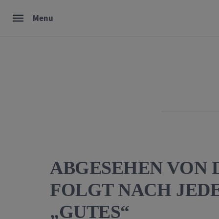
Skip
Menu
to
content
ABGESEHEN VON 
FOLGT NACH JED
„GUTES“