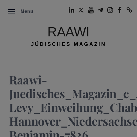
Skip
LinkedIn
Twitter
Youtube
Telegram
Instagram
Facebook
TikTok
Menu
to
content
RAAWI
JÜDISCHES MAGAZIN
Raawi-
Juedisches_Magazin_c
Levy_Einweihung_Chab
Hannover_Niedersachs
Benjamin-7836