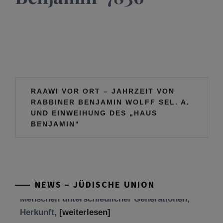
Beitragsnavigation
RAAWI VOR ORT – JAHRZEIT VON
RABBINER BENJAMIN WOLFF SEL. A.
UND EINWEIHUNG DES „HAUS
Tu be’Aw – das jüdische Fest der Liebe, der
BENJAMIN“
Freundschaft und der Begegnung.
Mit großer Freude teilen wir einige Eindrücke
unseres gestrigen Abends. Jüdische
Menschen unterschiedlicher Generationen,
NEWS – JÜDISCHE UNION
Herkunft,
[weiterlesen]
Tisch’a beAw 5786