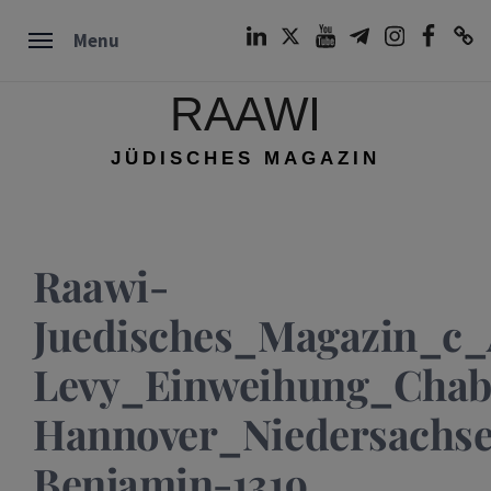
Skip
LinkedIn
Twitter
Youtube
Telegram
Instagram
Facebook
TikTok
Menu
to
content
RAAWI
JÜDISCHES MAGAZIN
Raawi-
Juedisches_Magazin_c
Levy_Einweihung_Chab
Hannover_Niedersachs
Benjamin-1319