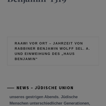
Beitragsnavigation
RAAWI VOR ORT – JAHRZEIT VON
RABBINER BENJAMIN WOLFF SEL. A.
UND EINWEIHUNG DES „HAUS
Tu be’Aw – das jüdische Fest der Liebe, der
BENJAMIN“
Freundschaft und der Begegnung.
Mit großer Freude teilen wir einige Eindrücke
unseres gestrigen Abends. Jüdische
Menschen unterschiedlicher Generationen,
NEWS – JÜDISCHE UNION
Herkunft,
[weiterlesen]
Tisch’a beAw 5786