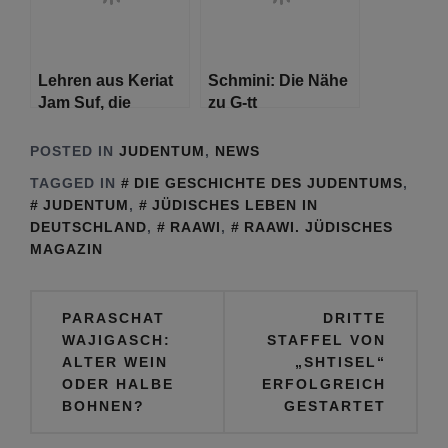
Lehren aus Keriat
Schmini: Die Nähe
Jam Suf, die
zu G-tt
Spaltung des
Schilfmeeres – das
POSTED IN
JUDENTUM
,
NEWS
Ende der Sklaverei
TAGGED IN
DIE GESCHICHTE DES JUDENTUMS
,
JUDENTUM
,
JÜDISCHES LEBEN IN
DEUTSCHLAND
,
RAAWI
,
RAAWI. JÜDISCHES
MAGAZIN
Beitragsnavigation
PARASCHAT
DRITTE
WAJIGASCH:
STAFFEL VON
ALTER WEIN
„SHTISEL“
ODER HALBE
ERFOLGREICH
BOHNEN?
GESTARTET