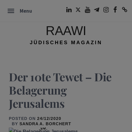
Skip
LinkedIn
Twitter
Youtube
Telegram
Instagram
Facebook
TikTok
Menu
to
content
RAAWI
JÜDISCHES MAGAZIN
Der 10te Tewet – Die
Belagerung
Jerusalems
POSTED ON
24/12/2020
BY
SANDRA A. BORCHERT