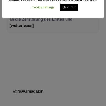
Am 9. Aw, an Tisch’a beAw, erinnern wir uns
Cookie settings
ACCEPT
an die Zerstörung des Ersten und
[weiterlesen]
Tu be’Aw – das jüdische Fest der Liebe, der
Freundschaft und der Begegnung.
Mit großer Freude teilen wir einige Eindrücke
unseres gestrigen Abends. Jüdische
Menschen unterschiedlicher Generationen,
Herkunft,
[weiterlesen]
@raawimagazin