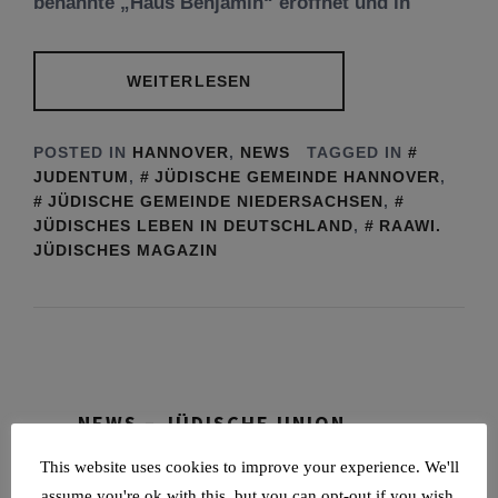
benannte „Haus Benjamin“ eröffnet und in
WEITERLESEN
POSTED IN
HANNOVER
,
NEWS
TAGGED IN
JUDENTUM
,
JÜDISCHE GEMEINDE HANNOVER
,
JÜDISCHE GEMEINDE NIEDERSACHSEN
,
JÜDISCHES LEBEN IN DEUTSCHLAND
,
RAAWI.
JÜDISCHES MAGAZIN
NEWS – JÜDISCHE UNION
This website uses cookies to improve your experience. We'll
Tisch’a beAw 5786
assume you're ok with this, but you can opt-out if you wish.