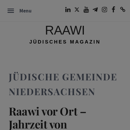
Skip
LinkedIn
Twitter
Youtube
Telegram
Instagram
Facebook
TikTok
Menu
to
content
RAAWI
JÜDISCHES MAGAZIN
JÜDISCHE GEMEINDE
NIEDERSACHSEN
Raawi vor Ort –
Jahrzeit von