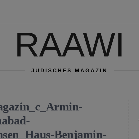
RAAWI
JÜDISCHES MAGAZIN
agazin_c_Armin-
habad-
hsen_Haus-Benjamin-