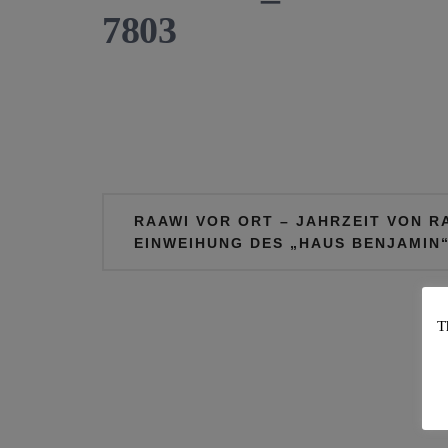
7803
Beitragsnavigation
RAAWI VOR ORT – JAHRZEIT VON R
EINWEIHUNG DES „HAUS BENJAMIN
T