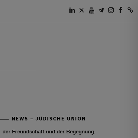
LinkedIn
Twitter
Youtube
Telegram
Instagram
Facebook
TikTok
Tu be’Aw – das jüdische Fest der Liebe,
der Freundschaft und der Begegnung.
Mit großer Freude teilen wir einige
Eindrücke unseres gestrigen Abends.
Jüdische Menschen unterschiedlicher
NEWS – JÜDISCHE UNION
Generationen, Herkunft,
[weiterlesen]