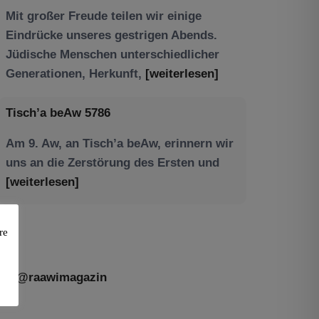
Tisch’a beAw 5786
Am 9. Aw, an Tisch’a beAw, erinnern wir
uns an die Zerstörung des Ersten und
[weiterlesen]
re
@raawimagazin