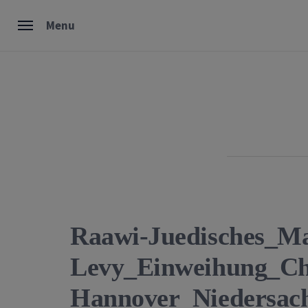
Skip
Menu
to
content
Raawi-Juedisches_M
Levy_Einweihung_C
Hannover_Niedersac