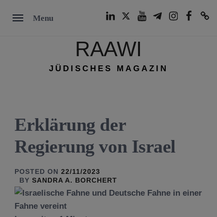
Skip
LinkedIn
Twitter
Youtube
Telegram
Instagram
Facebook
TikTok
Menu
to
content
RAAWI
JÜDISCHES MAGAZIN
Erklärung der
Regierung von Israel
POSTED ON
22/11/2023
BY
SANDRA A. BORCHERT