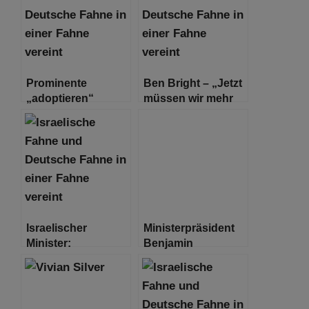
Prominente
Ben Bright – „Jetzt
„adoptieren“
müssen wir mehr
entführte Israelis
denn je aufstehen!
und fordern ihre
Wir schreiben das
Freilassung
Jahr 2023, nicht
1933.“
Israelischer
Ministerpräsident
Minister:
Benjamin
„Vorübergehende
Netanjahu spricht
Waffenruhe“ im
mit Leitern der
Gegenzug für
Kommunal- und
Geiseln wird
Regionalräte des