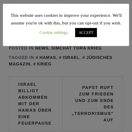
stattfinden
Südens.
This website uses cookies to improve your experience. We'll
assume you're ok with this, but you can opt-out if you wish.
Zum Gedenken an
Israel billigt
Cookie settings
ACCEPT
die jüdische
Abkommen mit der
Friedensaktivistin
Hamas über eine
Vivian Silver
Feuerpause
POSTED IN
NEWS
,
SIMCHAT TORA KRIEG
TAGGED IN
HAMAS
,
ISRAEL
,
JÜDISCHES
MAGAZIN
,
KRIEG
Beitragsnavigation
ISRAEL
PAPST RUFT
BILLIGT
ZUM FRIEDEN
ABKOMMEN
UND ZUM ENDE
MIT DER
DES
HAMAS ÜBER
„TERRORISMUS“
EINE
AUF
FEUERPAUSE