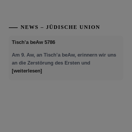
NEWS – JÜDISCHE UNION
Tisch’a beAw 5786
Am 9. Aw, an Tisch’a beAw, erinnern wir uns
an die Zerstörung des Ersten und
[weiterlesen]
Tu be’Aw – das jüdische Fest der Liebe, der
Freundschaft und der Begegnung.
Mit großer Freude teilen wir einige Eindrücke
unseres gestrigen Abends. Jüdische
Menschen unterschiedlicher Generationen,
Herkunft,
[weiterlesen]