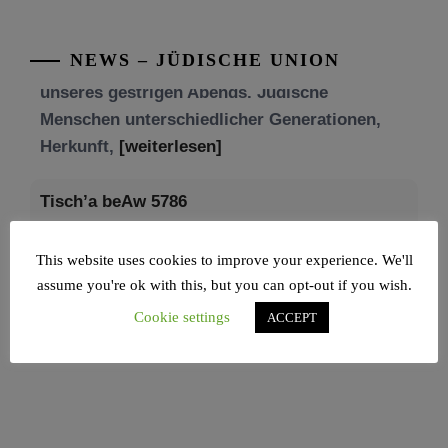
unseres gestrigen Abends. Jüdische
Menschen unterschiedlicher Generationen,
NEWS – JÜDISCHE UNION
Herkunft,
[weiterlesen]
Tisch’a beAw 5786
Am 9. Aw, an Tisch’a beAw, erinnern wir uns
an die Zerstörung des Ersten und
[weiterlesen]
This website uses cookies to improve your experience. We'll
assume you're ok with this, but you can opt-out if you wish.
Cookie settings
ACCEPT