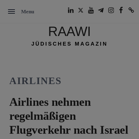
Skip
LinkedIn
Twitter
Youtube
Telegram
Instagram
Facebook
TikTok
Menu
to
content
RAAWI
JÜDISCHES MAGAZIN
AIRLINES
Airlines nehmen
regelmäßigen
Flugverkehr nach Israel