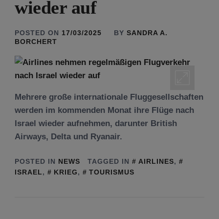
wieder auf
POSTED ON
17/03/2025
BY
SANDRA A.
BORCHERT
Mehrere große internationale Fluggesellschaften
werden im kommenden Monat ihre Flüge nach
Israel wieder aufnehmen, darunter British
Airways, Delta und Ryanair.
POSTED IN
NEWS
TAGGED IN
AIRLINES
,
ISRAEL
,
KRIEG
,
TOURISMUS
Tu be’Aw – das jüdische Fest der Liebe, der
Freundschaft und der Begegnung.
Mit großer Freude teilen wir einige Eindrücke