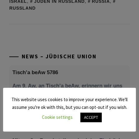
ISRAEL
,
JUDEN IN RUSSLAND
,
RUSSIA
,
RUSSLAND
NEWS – JÜDISCHE UNION
Tisch’a beAw 5786
Am 9. Aw, an Tisch’a beAw, erinnern wir uns
an die Zerstörung des Ersten und
This website uses cookies to improve your experience. We'll
[weiterlesen]
assume you're ok with this, but you can opt-out if you wish.
Cookie settings
ACCEPT
Tu be’Aw – das jüdische Fest der Liebe, der
Freundschaft und der Begegnung.