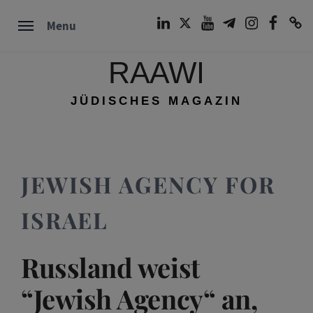
Skip
LinkedIn
Twitter
Youtube
Telegram
Instagram
Facebook
TikTok
Menu
to
content
RAAWI
JÜDISCHES MAGAZIN
JEWISH AGENCY FOR
ISRAEL
Russland weist
“Jewish Agency“ an,