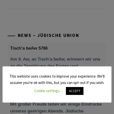
NEWS – JÜDISCHE UNION
Tisch’a beAw 5786
Am 9. Aw, an Tisch’a beAw, erinnern wir uns
an die Zerstörung des Ersten und
[weiterlesen]
This website uses cookies to improve your experience. We'll
Tu be’Aw – das jüdische Fest der Liebe, der
assume you're ok with this, but you can opt-out if you wish.
Freundschaft und der Begegnung.
Cookie settings
ACCEPT
Mit großer Freude teilen wir einige Eindrücke
unseres gestrigen Abends. Jüdische
Menschen unterschiedlicher Generationen,