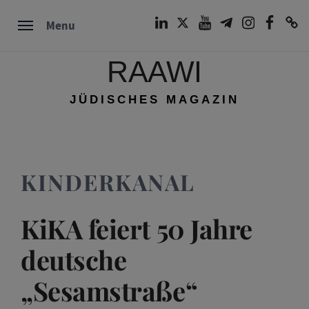
Skip
LinkedIn
Twitter
Youtube
Telegram
Instagram
Facebook
TikTok
Menu
to
content
RAAWI
JÜDISCHES MAGAZIN
KINDERKANAL
KiKA feiert 50 Jahre
deutsche
„Sesamstraße“