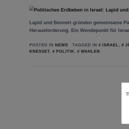
Lapid und Bennett gründen gemeinsame Part
Herausforderung. Ein Wendepunkt für Israel
POSTED IN
NEWS
TAGGED IN
ISRAEL
,
J
KNESSET
,
POLITIK
,
WAHLEN
T