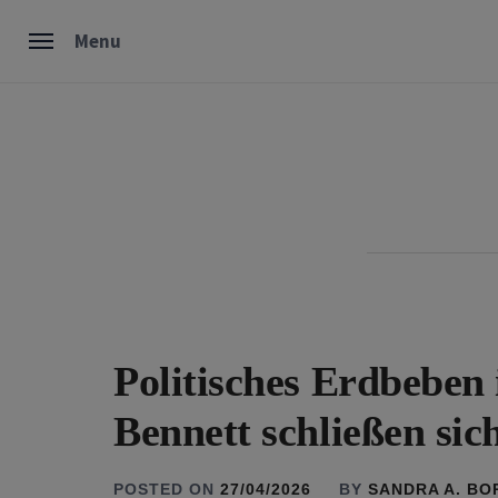
Skip
Menu
to
content
Politisches Erdbeben 
Bennett schließen si
POSTED ON
27/04/2026
BY
SANDRA A. B