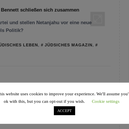
ei und stellen Netanjahu vor eine neue
s Politik?
ÜDISCHES LEBEN
,
JÜDSICHES MAGAZIN
,
his website uses cookies to improve your experience. We'll assume you'
ok with this, but you can opt-out if you wish.
Cookie settings
ACCEPT