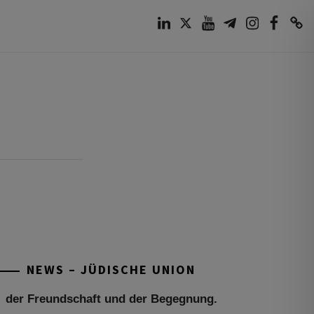
LinkedIn
Twitter
Youtube
Telegram
Instagram
Facebook
TikTok
Tu be’Aw – das jüdische Fest der Liebe,
der Freundschaft und der Begegnung.
Mit großer Freude teilen wir einige
Eindrücke unseres gestrigen Abends.
Jüdische Menschen unterschiedlicher
NEWS – JÜDISCHE UNION
Generationen, Herkunft,
[weiterlesen]