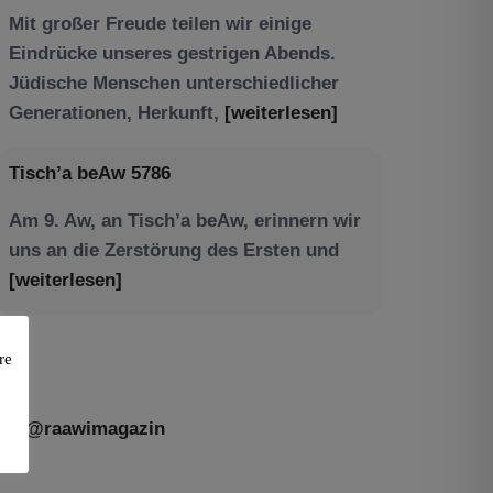
Tisch’a beAw 5786
Am 9. Aw, an Tisch’a beAw, erinnern wir
uns an die Zerstörung des Ersten und
[weiterlesen]
re
@raawimagazin