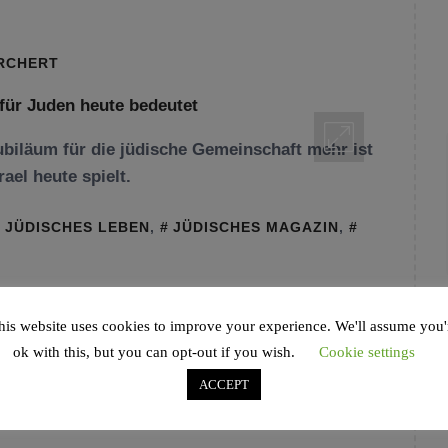
ORCHERT
ubiläum für die jüdische Gemeinschaft mehr ist
rael heute spielt.
JÜDISCHES LEBEN
,
JÜDISCHES MAGAZIN
,
his website uses cookies to improve your experience. We'll assume you'
ok with this, but you can opt-out if you wish.
Cookie settings
ACCEPT