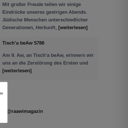
Tisch’a beAw 5786
Am 9. Aw, an Tisch’a beAw, erinnern wir
uns an die Zerstörung des Ersten und
[weiterlesen]
re
@raawimagazin