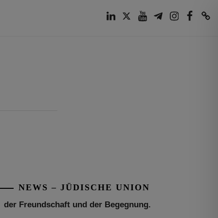
LinkedIn
Twitter
Youtube
Telegram
Instagram
Facebook
TikTok
Tu be’Aw – das jüdische Fest der Liebe,
der Freundschaft und der Begegnung.
Mit großer Freude teilen wir einige
Eindrücke unseres gestrigen Abends.
Jüdische Menschen unterschiedlicher
NEWS – JÜDISCHE UNION
Generationen, Herkunft,
[weiterlesen]