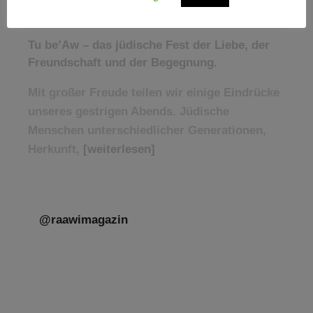
[weiterlesen]
Tu be’Aw – das jüdische Fest der Liebe, der
Freundschaft und der Begegnung.
Mit großer Freude teilen wir einige Eindrücke
unseres gestrigen Abends. Jüdische
Menschen unterschiedlicher Generationen,
Herkunft,
[weiterlesen]
@raawimagazin