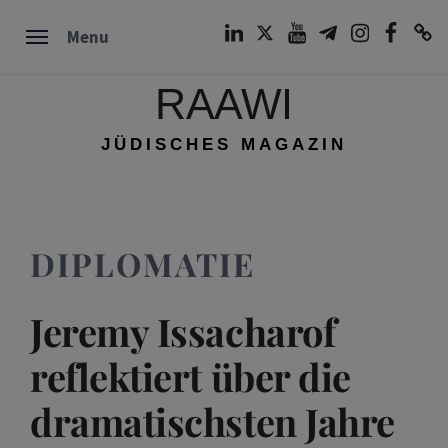
Skip
LinkedIn
Twitter
Youtube
Telegram
Instagram
Facebook
TikTok
Menu
to
content
RAAWI
JÜDISCHES MAGAZIN
DIPLOMATIE
Jeremy Issacharof
reflektiert über die
dramatischsten Jahre