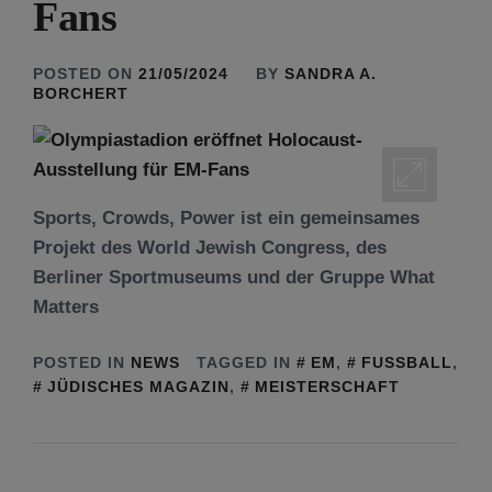
Fans
POSTED ON
21/05/2024
BY
SANDRA A.
BORCHERT
Sports, Crowds, Power ist ein gemeinsames
Projekt des World Jewish Congress, des
Berliner Sportmuseums und der Gruppe What
Matters
POSTED IN
NEWS
TAGGED IN
EM
,
FUSSBALL
,
JÜDISCHES MAGAZIN
,
MEISTERSCHAFT
Tu be’Aw – das jüdische Fest der Liebe, der
Freundschaft und der Begegnung.