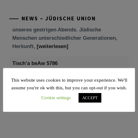
Mit großer Freude teilen wir einige Eindrücke
unseres gestrigen Abends. Jüdische
Menschen unterschiedlicher Generationen,
NEWS – JÜDISCHE UNION
Herkunft,
[weiterlesen]
Tisch’a beAw 5786
Am 9. Aw, an Tisch’a beAw, erinnern wir uns
an die Zerstörung des Ersten und
[weiterlesen]
This website uses cookies to improve your experience. We'll
assume you're ok with this, but you can opt-out if you wish.
Cookie settings
ACCEPT