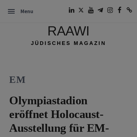
Skip
LinkedIn
Twitter
Youtube
Telegram
Instagram
Facebook
TikTok
Menu
to
content
RAAWI
JÜDISCHES MAGAZIN
EM
Olympiastadion
eröffnet Holocaust-
Ausstellung für EM-