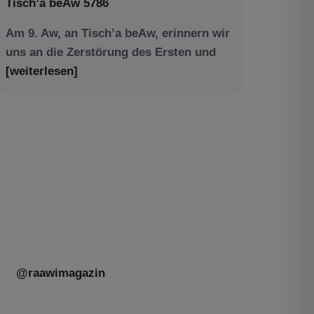
Am 9. Aw, an Tisch’a beAw, erinnern wir
uns an die Zerstörung des Ersten und
[weiterlesen]
Tu be’Aw – das jüdische Fest der Liebe,
der Freundschaft und der Begegnung.
Mit großer Freude teilen wir einige
Eindrücke unseres gestrigen Abends.
Jüdische Menschen unterschiedlicher
Generationen, Herkunft,
[weiterlesen]
@raawimagazin