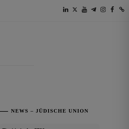
LinkedIn
Twitter
Youtube
Telegram
Instagram
Facebook
TikTok
NEWS – JÜDISCHE UNION
Tisch’a beAw 5786