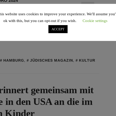
ll-Europameisterschaft 2024 findet in
his website uses cookies to improve your experience. We'll assume you'
att. Die Hansestadt ist einer der
ok with this, but you can opt-out if you wish.
Cookie settings
ACCEPT
HAMBURG
,
JÜDISCHES MAGAZIN
,
KULTUR
rinnert gemeinsam mit
e in den USA an die im
n Kinder