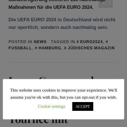
Die UEFA EURO 2024 in Deutschland wird nicht
nur sportlich, sondern auch nachhaltig sein.
POSTED IN
NEWS
TAGGED IN
EURO2024
,
FUSSBALL
,
HAMBURG
,
JÜDISCHES MAGAZIN
Jonny Greenwood von
Radiohead weist
This website uses cookies to improve your experience. We'll
assume you're ok with this, but you can opt-out if you wish.
Kritiken gegen
Cookie settings
ACCEPT
Tournee mit