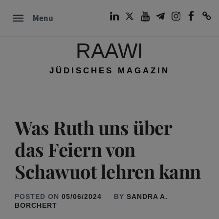
Skip
LinkedIn
Twitter
Youtube
Telegram
Instagram
Facebook
TikTok
Menu
to
content
RAAWI
JÜDISCHES MAGAZIN
Was Ruth uns über
das Feiern von
Schawuot lehren kann
POSTED ON
05/06/2024
BY
SANDRA A.
BORCHERT