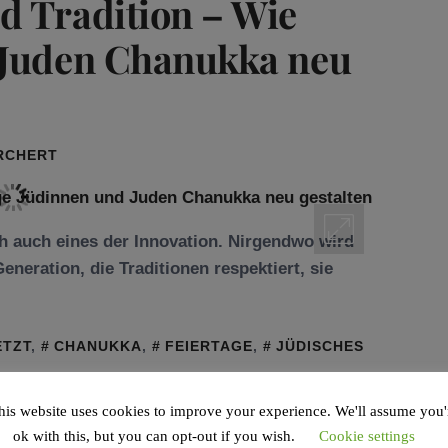
d Tradition – Wie
 Juden Chanukka neu
RCHERT
ch auch eines der Innovation. Nirgendwo wird
eneration, die Traditionen respektiert, sie
ETZT
,
CHANUKKA
,
FEIERTAGE
,
JÜDISCHES
his website uses cookies to improve your experience. We'll assume you'
ok with this, but you can opt-out if you wish.
Cookie settings