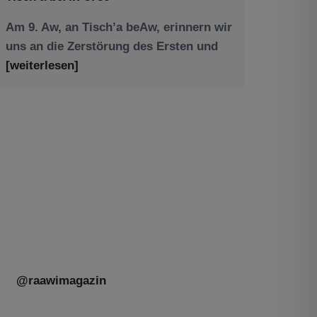
Am 9. Aw, an Tisch’a beAw, erinnern wir
uns an die Zerstörung des Ersten und
[weiterlesen]
Tu be’Aw – das jüdische Fest der Liebe,
der Freundschaft und der Begegnung.
Mit großer Freude teilen wir einige
Eindrücke unseres gestrigen Abends.
Jüdische Menschen unterschiedlicher
Generationen, Herkunft,
[weiterlesen]
@raawimagazin