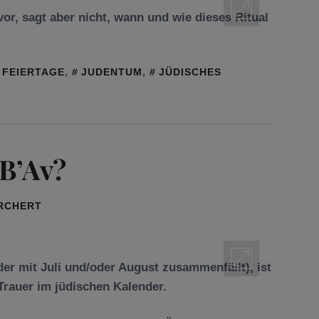
or, sagt aber nicht, wann und wie dieses Ritual
FEIERTAGE
,
JUDENTUM
,
JÜDISCHES
 B’Av?
ORCHERT
der mit Juli und/oder August zusammenfällt), ist
Trauer im jüdischen Kalender.