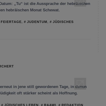
 Datum: „Tu“ ist die Aussprache der hebräischen
n den hebräischen Monat Schewat.
FEIERTAGE
,
JUDENTUM
,
JÜDISCHES
ORCHERT
rneut in jene still gewordenen Tage, in denen
üdigkeit oft stärker scheint als Hoffnung.
,
JÜDISCHES LEBEN
,
RAAWI
,
REDAKTION