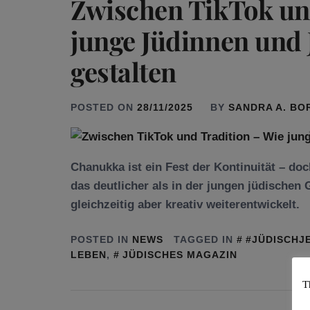
Zwischen TikTok un
junge Jüdinnen und
gestalten
POSTED ON
28/11/2025
BY
SANDRA A. BO
Chanukka ist ein Fest der Kontinuität – do
das deutlicher als in der jungen jüdischen G
gleichzeitig aber kreativ weiterentwickelt.
POSTED IN
NEWS
TAGGED IN
#JÜDISCHJ
LEBEN
,
JÜDISCHES MAGAZIN
T