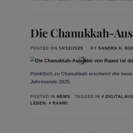
Die Chanukkah-Ausg
POSTED ON
14/12/2025
BY
SANDRA A. B
Pünktlich zu Chanukkah erscheint die neu
Jahresende 2025.
POSTED IN
NEWS
TAGGED IN
DIGITALAU
LEBEN
,
RAAWI