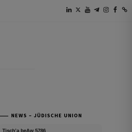
LinkedIn
Twitter
Youtube
Telegram
Instagram
Facebook
TikTok
NEWS – JÜDISCHE UNION
Tisch’a beAw 5786