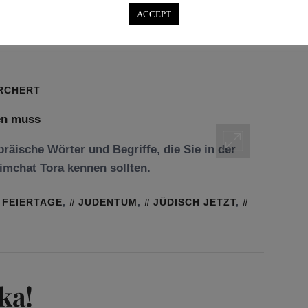
-Sätze, die man
ACCEPT
ORCHERT
räische Wörter und Begriffe, die Sie in der
mchat Tora kennen sollten.
FEIERTAGE
,
JUDENTUM
,
JÜDISCH JETZT
,
ka!