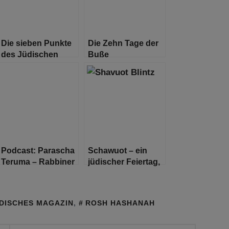
Die sieben Punkte
Die Zehn Tage der
des Jüdischen
Buße
Algorithmus
Podcast: Parascha
Schawuot – ein
Teruma – Rabbiner
jüdischer Feiertag,
Shlomo Bistritzky
welcher
Milchprodukte
feiert
DISCHES MAGAZIN
,
ROSH HASHANAH