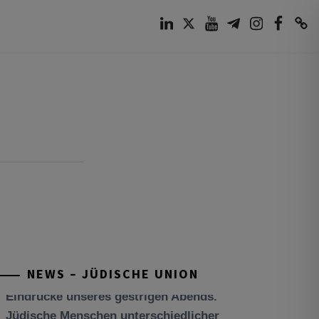
LinkedIn
Twitter
Youtube
Telegram
Instagram
Facebook
TikTok
NEWS – JÜDISCHE UNION
Tisch’a beAw 5786