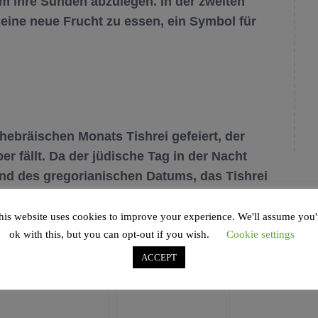
m ihre Sünden abzulegen. In der zweiten
eine neue Frucht zu essen, ein Symbol für
ebräischen Monats Tishrei gefeiert, der
r fällt. Da der jüdische Tag in der Nacht
end des gregorianischen Datums, das Tishrei
his website uses cookies to improve your experience. We'll assume you'
ok with this, but you can opt-out if you wish.
Cookie settings
ACCEPT