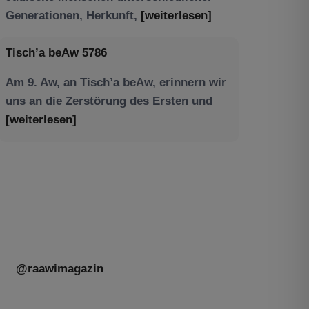
Am 9. Aw, an Tisch’a beAw, erinnern wir
uns an die Zerstörung des Ersten und
[weiterlesen]
Tu be’Aw – das jüdische Fest der Liebe,
der Freundschaft und der Begegnung.
Mit großer Freude teilen wir einige
Eindrücke unseres gestrigen Abends.
Jüdische Menschen unterschiedlicher
Generationen, Herkunft,
[weiterlesen]
@raawimagazin