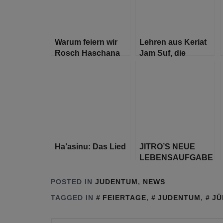
Warum feiern wir
Lehren aus Keriat
Rosch Haschana
Jam Suf, die
zwei Tage lang?
Spaltung des
Schilfmeeres – das
Ende der Sklaverei
Ha’asinu: Das Lied
JITRO’S NEUE
LEBENSAUFGABE
POSTED IN
JUDENTUM
,
NEWS
TAGGED IN
FEIERTAGE
,
JUDENTUM
,
JÜ