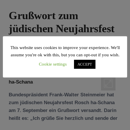
Grußwort zum
jüdischen Neujahrsfest
Rosch ha-Schana
This website uses cookies to improve your experience. We'll
assume you're ok with this, but you can opt-out if you wish.
POSTED ON
06/09/2021
BY
SANDRA A.
BORCHERT
Cookie settings
ACCEPT
Bundespräsident Frank-Walter Steinmeier hat
zum jüdischen Neujahrsfest Rosch ha-Schana
am 7. September ein Grußwort versandt. Darin
heißt es: „Ich grüße Sie herzlich und sende der