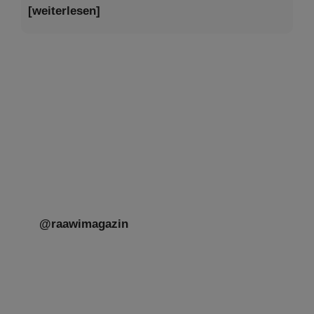
[weiterlesen]
Tu be’Aw – das jüdische Fest der Liebe, der
Freundschaft und der Begegnung.
Mit großer Freude teilen wir einige Eindrücke
unseres gestrigen Abends. Jüdische
Menschen unterschiedlicher Generationen,
Herkunft,
[weiterlesen]
@raawimagazin