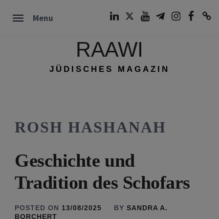
Skip
LinkedIn
Twitter
Youtube
Telegram
Instagram
Facebook
TikTok
Menu
to
content
RAAWI
JÜDISCHES MAGAZIN
ROSH HASHANAH
Geschichte und
Tradition des Schofars
POSTED ON
13/08/2025
BY
SANDRA A.
BORCHERT