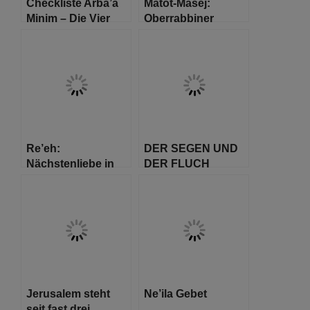
Checkliste Arba’a
Matot-Masej:
Minim – Die Vier
Oberrabbiner
Arten
Raphael Evers
Re’eh:
DER SEGEN UND
Nächstenliebe in
DER FLUCH
einem
UNTER
multikulturellen
VERSCHIEDENEN
Umfeld
BEDINGUNGEN
Jerusalem steht
Ne’ila Gebet
seit fast drei