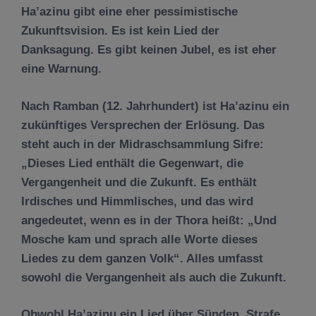
Ha’azin
u
gibt eine eher pessimistische
Zukunftsvision. Es ist kein Lied der
Danksagung. Es gibt keinen Jubel, es ist eher
eine Warnung.
Nach Ramban (12. Jahrhundert) ist Ha’azinu ein
zuk
ü
nftiges Versprechen der Erl
ö
sung. Das
steht auch in der Midraschsammlung Sifre:
„Dieses Lied enth
ä
lt die Gegenwart, die
Vergangenheit und die Zukunft. Es enth
ält
Irdisches und Himmlisches, und das wird
angedeutet, wenn es in der Th
ora hei
ß
t: „Und
Mosche kam und sprach
alle
Worte dieses
Liedes zu dem ganzen Volk“. Alles umfasst
sowohl die Vergangenheit als auch die Zukunft.
Obwohl Ha’azinu ein Lied
ü
ber S
ü
nden, Strafe