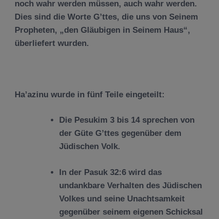
noch wahr werden m
ü
ssen, auch wahr werden.
Dies sind die Worte G’ttes, die uns von Seinem
Propheten, „den Gl
ä
ubigen in Seinem Haus“,
ü
berliefert wurden.
Ha
’
azin
u wurde in f
ü
nf Teile eingeteilt
:
Die
Pes
u
kim 3
bis 14 sprechen von
der G
ü
te G’ttes gegen
ü
ber dem
J
ü
dischen Volk.
In
der Pasuk 32:6 wird das
undankbare Verhalten des J
ü
dischen
Volkes und seine Unachtsamkeit
gegen
ü
ber seinem eigenen Schicksal