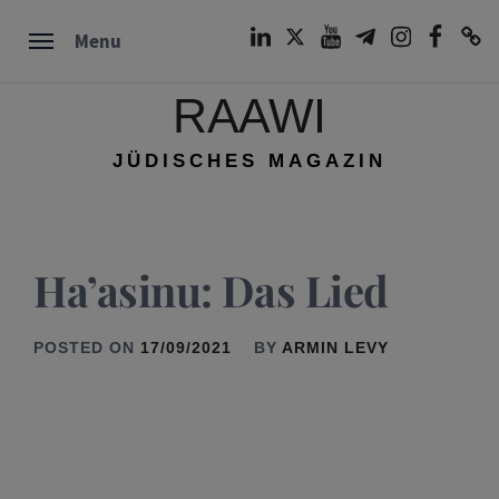
Skip
LinkedIn
Twitter
Youtube
Telegram
Instagram
Facebook
TikTok
Menu
to
content
RAAWI
JÜDISCHES MAGAZIN
Ha’asinu: Das Lied
POSTED ON
17/09/2021
BY
ARMIN LEVY