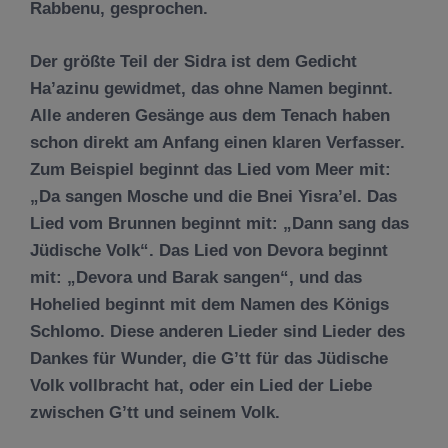
Rabbenu, gesprochen.
Der gr
öß
te Teil der Sidra ist dem Gedicht
Ha’azinu gewidmet, das ohne Namen beginnt.
Alle anderen Ges
änge
aus dem Tenach haben
schon direkt am Anfang einen
klaren
Verfasser.
Zum Beispiel beginnt das Lied vom Meer mit:
„Da sangen Mosche und die Bnei Yisra’el. Das
Lied vom Brunnen beginnt mit: „Dann sang das
J
ü
dische Volk“. Das Lied von Devora beginnt
mit: „Devora und Barak sangen“, und das
Hohelied beginnt mit dem Namen des K
ö
nigs
Schlomo. Diese anderen Lieder sind Lieder des
Dankes f
ü
r Wunder, die G’tt
fü
r das J
ü
dische
Volk vollbracht hat, oder ein Lied der Liebe
zwischen G’tt und seinem Volk.