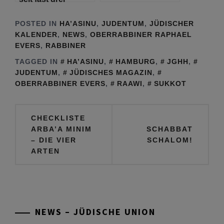
Jahrtausenden im
Mittelpunkt unseres
POSTED IN
HA’ASINU
,
JUDENTUM
,
JÜDISCHER
Interesses
KALENDER
,
NEWS
,
OBERRABBINER RAPHAEL
EVERS
,
RABBINER
TAGGED IN
HA’ASINU
,
HAMBURG
,
JGHH
,
JUDENTUM
,
JÜDISCHES MAGAZIN
,
OBERRABBINER EVERS
,
RAAWI
,
SUKKOT
Beitragsnavigation
CHECKLISTE
ARBA’A MINIM
SCHABBAT
– DIE VIER
SCHALOM!
ARTEN
NEWS – JÜDISCHE UNION