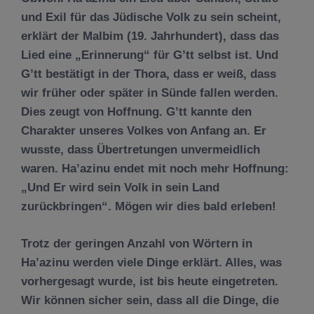
und Exil f
ü
r das J
ü
dische Volk zu sein scheint,
erkl
ä
rt der Malbim (
19.
Jahrhundert), dass das
Lied eine „Erinnerung“ f
ü
r
G’tt
selbst ist. Und
G’tt
best
ä
tigt in der Thora, dass er wei
ß
, dass
wir fr
ü
her oder sp
ä
ter in S
ü
nde fallen werden.
Dies zeugt von Hoffnung. G’tt kannte den
Charakter unseres Volkes von Anfang an. Er
wusste, dass
Ü
bertretungen unvermeidlich
waren. Ha’azinu endet mit noch mehr Hoffnung:
„Und Er wird sein Volk in sein Land
zur
ü
ckbringen“. M
ö
gen wir dies bald erleben!
Trotz der geringen Anzahl von W
ö
rtern in
Ha’azin
u werden viele Dinge erkl
ä
rt. Alles, was
vorhergesagt wurde, ist bis heute eingetreten.
Wir k
ö
nnen sicher sein, dass all die Dinge, die