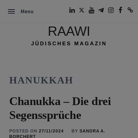
Skip
LinkedIn
Twitter
Youtube
Telegram
Instagram
Facebook
TikTok
Menu
to
content
RAAWI
JÜDISCHES MAGAZIN
HANUKKAH
Chanukka – Die drei
Segenssprüche
POSTED ON
27/11/2024
BY
SANDRA A.
BORCHERT