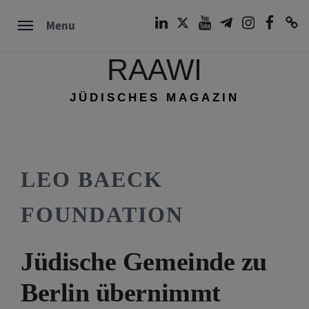
Skip
LinkedIn
Twitter
Youtube
Telegram
Instagram
Facebook
TikTok
Menu
to
content
RAAWI
JÜDISCHES MAGAZIN
LEO BAECK
FOUNDATION
Jüdische Gemeinde zu
Berlin übernimmt