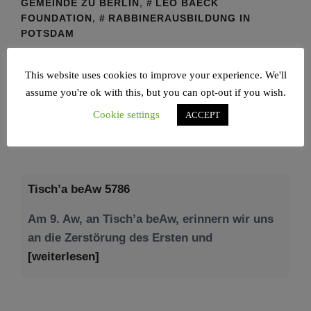
GEMEINDE ZU BERLIN
,
LEO BAECK
FOUNDATION
,
RABBINERAUSBILDUNG IN
POTSDAM
This website uses cookies to improve your experience. We'll
assume you're ok with this, but you can opt-out if you wish.
Cookie settings
ACCEPT
NEWS – JÜDISCHE UNION
Tisch’a beAw 5786
Am 9. Aw, an Tisch’a beAw, erinnern wir uns
an die Zerstörung des Ersten und
[weiterlesen]
Tu be’Aw – das jüdische Fest der Liebe, der
Freundschaft und der Begegnung.