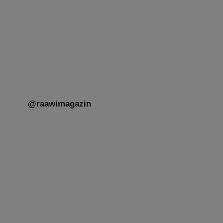
Mit großer Freude teilen wir einige Eindrücke
unseres gestrigen Abends. Jüdische
Menschen unterschiedlicher Generationen,
Herkunft,
[weiterlesen]
@raawimagazin