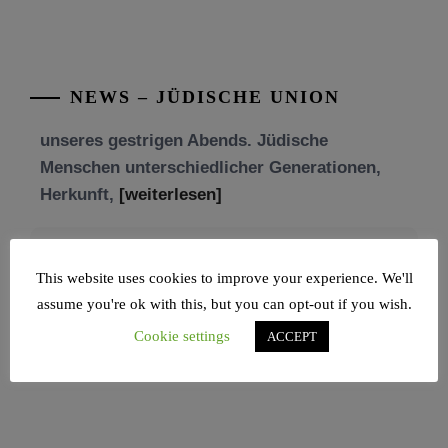
Mit großer Freude teilen wir einige Eindrücke
unseres gestrigen Abends. Jüdische
Menschen unterschiedlicher Generationen,
NEWS – JÜDISCHE UNION
Herkunft,
[weiterlesen]
Tisch’a beAw 5786
Am 9. Aw, an Tisch’a beAw, erinnern wir uns
an die Zerstörung des Ersten und
[weiterlesen]
This website uses cookies to improve your experience. We'll
assume you're ok with this, but you can opt-out if you wish.
Cookie settings
ACCEPT