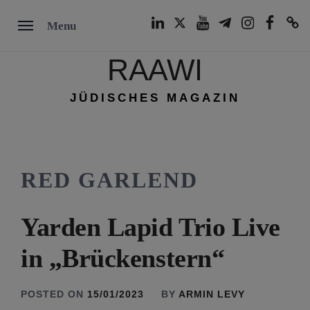
Skip
LinkedIn
Twitter
Youtube
Telegram
Instagram
Facebook
TikTok
Menu
to
content
RAAWI
JÜDISCHES MAGAZIN
RED GARLEND
Yarden Lapid Trio Live
in „Brückenstern“
POSTED ON
15/01/2023
BY
ARMIN LEVY