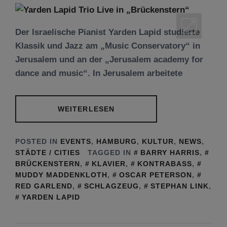
Der Israelische Pianist Yarden Lapid studierte
Klassik und Jazz am „Music Conservatory“ in
Jerusalem und an der „Jerusalem academy for
dance and music“. In Jerusalem arbeitete
WEITERLESEN
POSTED IN
EVENTS
,
HAMBURG
,
KULTUR
,
NEWS
,
STÄDTE / CITIES
TAGGED IN
BARRY HARRIS
,
BRÜCKENSTERN
,
KLAVIER
,
KONTRABASS
,
MUDDY MADDENKLOTH
,
OSCAR PETERSON
,
RED GARLEND
,
SCHLAGZEUG
,
STEPHAN LINK
,
YARDEN LAPID
Tu be’Aw – das jüdische Fest der Liebe, der
Freundschaft und der Begegnung.