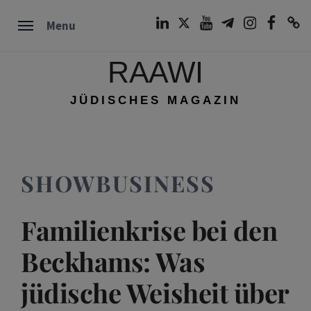
Skip
LinkedIn
Twitter
Youtube
Telegram
Instagram
Facebook
TikTok
Menu
to
content
RAAWI
JÜDISCHES MAGAZIN
SHOWBUSINESS
Familienkrise bei den
Beckhams: Was
jüdische Weisheit über