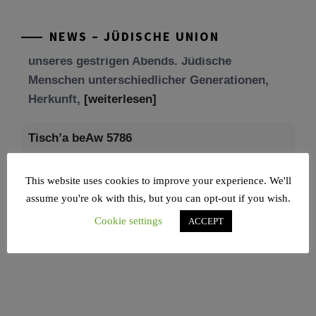
unseres gestrigen Abends. Jüdische
Menschen unterschiedlicher Generationen,
NEWS – JÜDISCHE UNION
Herkunft,
[weiterlesen]
Tisch’a beAw 5786
Am 9. Aw, an Tisch’a beAw, erinnern wir uns
an die Zerstörung des Ersten und
[weiterlesen]
This website uses cookies to improve your experience. We'll
assume you're ok with this, but you can opt-out if you wish.
Cookie settings
ACCEPT