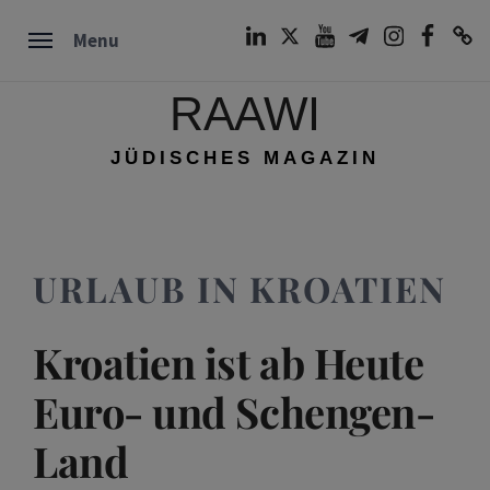
Skip
LinkedIn
Twitter
Youtube
Telegram
Instagram
Facebook
TikTok
Menu
to
content
RAAWI
JÜDISCHES MAGAZIN
URLAUB IN KROATIEN
Kroatien ist ab Heute
Euro- und Schengen-
Land