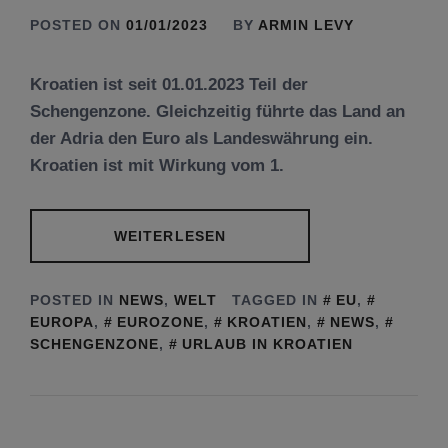
POSTED ON
01/01/2023
BY
ARMIN LEVY
Kroatien ist seit 01.01.2023 Teil der
Schengenzone. Gleichzeitig führte das Land an
der Adria den Euro als Landeswährung ein.
Kroatien ist mit Wirkung vom 1.
WEITERLESEN
POSTED IN
NEWS
,
WELT
TAGGED IN
EU
,
EUROPA
,
EUROZONE
,
KROATIEN
,
NEWS
,
SCHENGENZONE
,
URLAUB IN KROATIEN
Tu be’Aw – das jüdische Fest der Liebe, der
Freundschaft und der Begegnung.
Mit großer Freude teilen wir einige Eindrücke