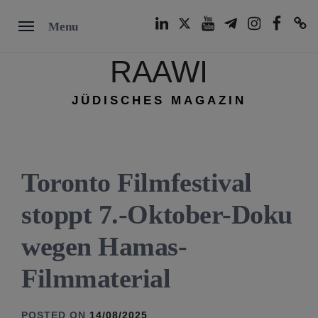
Skip
LinkedIn
Twitter
Youtube
Telegram
Instagram
Facebook
TikTok
Menu
to
content
RAAWI
JÜDISCHES MAGAZIN
Toronto Filmfestival
stoppt 7.-Oktober-Doku
wegen Hamas-
Filmmaterial
POSTED ON
14/08/2025