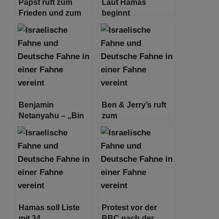
Papst ruft zum
Laut Hamas
Frieden und zum
beginnt
Ende des
vorläufigeer
„Terrorismus“ auf
Waffenstillstand
morgen um 10 Uhr
Benjamin
Ben & Jerry’s ruft
Netanyahu – „Bin
zum
überzeugt, dass wir
Waffenstillstand auf
diese Mission
erfolgreich
durchführen
werden“
Hamas soll Liste
Protest vor der
mit 34
BBC nach der