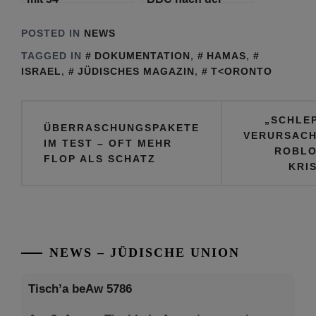
freizulassenden
Hamas-
Geiseln zugestimmt
Dokumentation
POSTED IN
NEWS
haben
über Gaza
TAGGED IN
DOKUMENTATION
,
HAMAS
,
ISRAEL
,
JÜDISCHES MAGAZIN
,
T<ORONTO
Beitragsnavigation
„SCHLE
ÜBERRASCHUNGSPAKETE
VERURSAC
IM TEST – OFT MEHR
ROBL
FLOP ALS SCHATZ
KRI
NEWS – JÜDISCHE UNION
Tisch’a beAw 5786