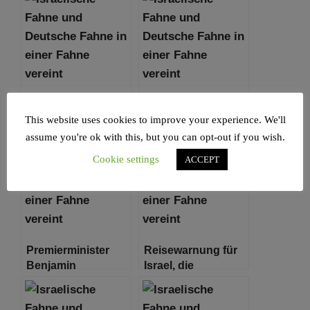
Fühlen Sie sich
König Charles
hilflos angesichts
verurteilt
This website uses cookies to improve your experience. We'll
der Ereignisse in
„barbarische
assume you're ok with this, but you can opt-out if you wish.
Israel? Hier ist, was
Terrorakte in Israel“
Cookie settings
ACCEPT
Sie jetzt tun können
Premierminister
Reisewarnung für
Benjamin
Israel, die
Netanjahu trifft US-
Palästinensischen
Außenminister
Gebiete und