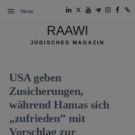
Skip
LinkedIn
Twitter
Youtube
Telegram
Instagram
Facebook
TikTok
Menu
to
content
RAAWI
JÜDISCHES MAGAZIN
USA geben
Zusicherungen,
während Hamas sich
„zufrieden” mit
Vorschlag zur