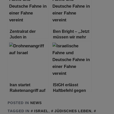
Antony Blinken
Libanon
Zentralrat der
Ben Bright – „Jetzt
Juden in
müssen wir mehr
Deutschland zu
denn je aufstehen!
den Äußerungen
Wir schreiben das
des türkischen
Jahr 2023, nicht
Präsidenten
1933.“
Iran startet
IStGH erlässt
Raketenangriff auf
Haftbefehl gegen
Israel
Netanjahu und
Gallant wegen
POSTED IN
NEWS
angeblicher
TAGGED IN
ISRAEL
,
JÜDISCHES LEBEN
,
Kriegsverbrechen