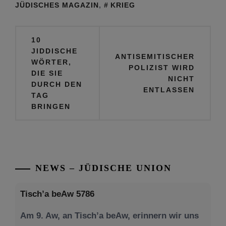
JÜDISCHES MAGAZIN
,
KRIEG
im Gazastreifen
Beitragsnavigation
10
JIDDISCHE
ANTISEMITISCHER
WÖRTER,
POLIZIST WIRD
DIE SIE
NICHT
DURCH DEN
ENTLASSEN
TAG
BRINGEN
NEWS – JÜDISCHE UNION
Tisch’a beAw 5786
Am 9. Aw, an Tisch’a beAw, erinnern wir uns