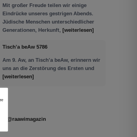
Tisch’a beAw 5786
Am 9. Aw, an Tisch’a beAw, erinnern wir
uns an die Zerstörung des Ersten und
[weiterlesen]
re
@raawimagazin