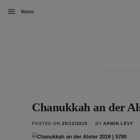
Skip
Menu
to
content
Chanukkah an der Als
POSTED ON
25/12/2019
BY
ARMIN LEVY