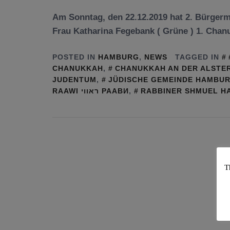
Am Sonntag, den 22.12.2019 hat 2. Bürger
Frau Katharina Fegebank ( Grüne ) 1. Cha
POSTED IN
HAMBURG
,
NEWS
TAGGED IN
CHANUKKAH
,
CHANUKKAH AN DER ALSTE
JUDENTUM
,
JÜDISCHE GEMEINDE HAMBU
RAAWI ראווי РААВИ
,
RABBINER SHMUEL H
T