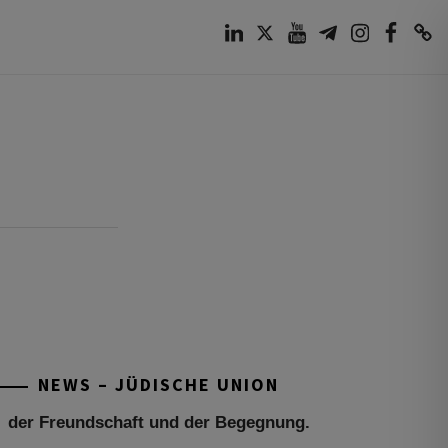
LinkedIn
Twitter
Youtube
Telegram
Instagram
Facebook
TikTok
Tu be’Aw – das jüdische Fest der Liebe,
der Freundschaft und der Begegnung.
Mit großer Freude teilen wir einige
Eindrücke unseres gestrigen Abends.
Jüdische Menschen unterschiedlicher
NEWS – JÜDISCHE UNION
Generationen, Herkunft,
[weiterlesen]