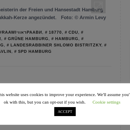
meisterin der Freien und Hansestadt Hamburg
nukkah-Kerze angezündet. Foto: © Armin Levy
#RAAWIראוויРААВИ
,
18770
,
CDU
,
R
,
GRÜNE HAMBURG
,
HAMBURG
,
RG
,
LANDESRABBINER SHLOMO BISTRITZKY
,
AVLIN
,
SPD HAMBURG
his website uses cookies to improve your experience. We'll assume you'
ok with this, but you can opt-out if you wish.
Cookie settings
ACCEPT