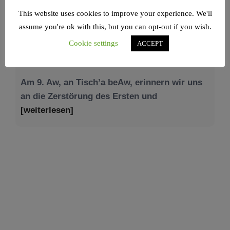
This website uses cookies to improve your experience. We'll
NEWS – JÜDISCHE UNION
assume you're ok with this, but you can opt-out if you wish.
Cookie settings
ACCEPT
Tisch’a beAw 5786
Am 9. Aw, an Tisch’a beAw, erinnern wir uns
an die Zerstörung des Ersten und
[weiterlesen]
Tu be’Aw – das jüdische Fest der Liebe, der
Freundschaft und der Begegnung.
Mit großer Freude teilen wir einige Eindrücke
unseres gestrigen Abends. Jüdische
Menschen unterschiedlicher Generationen,
Herkunft,
[weiterlesen]