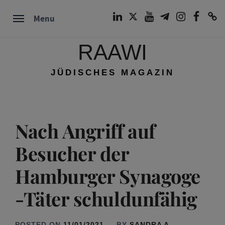
Skip
LinkedIn
Twitter
Youtube
Telegram
Instagram
Facebook
TikTok
Menu
to
content
RAAWI
JÜDISCHES MAGAZIN
Nach Angriff auf
Besucher der
Hamburger Synagoge
-Täter schuldunfähig
POSTED ON
11/01/2021
BY
SANDRA A.