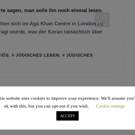
ten sich im Aga Khan Centre in London zu
fragt wurde, was der Koran tatsächlich über
GIÖS
,
JÜDISCHES LEBEN
,
JÜDISCHES
his website uses cookies to improve your experience. We'll assume you'
ok with this, but you can opt-out if you wish.
Cookie settings
ACCEPT