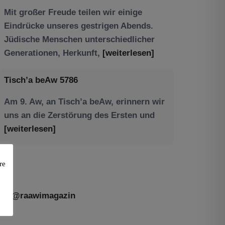
Tisch’a beAw 5786
Am 9. Aw, an Tisch’a beAw, erinnern wir
uns an die Zerstörung des Ersten und
[weiterlesen]
re
@raawimagazin