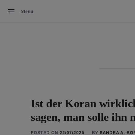
Skip
Menu
to
content
Ist der Koran wirklic
sagen, man solle ihn 
POSTED ON
22/07/2025
BY
SANDRA A. B