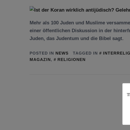
Mehr als 100 Juden und Muslime versammel
einer öffentlichen Diskussion in der hinter
Juden, das Judentum und die Bibel sagt.
POSTED IN
NEWS
TAGGED IN
INTERRELI
MAGAZIN
,
RELIGIONEN
T