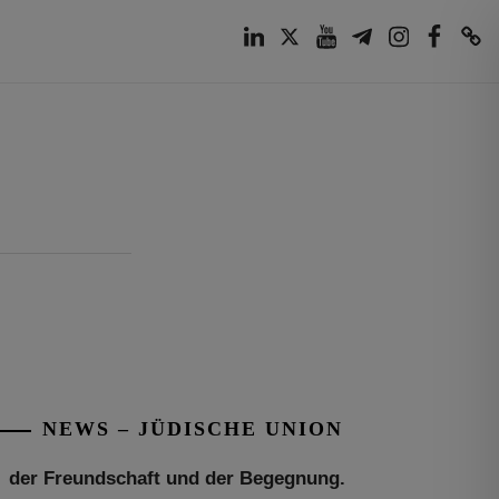
LinkedIn
Twitter
Youtube
Telegram
Instagram
Facebook
TikTok
Tu be’Aw – das jüdische Fest der Liebe,
der Freundschaft und der Begegnung.
Mit großer Freude teilen wir einige
Eindrücke unseres gestrigen Abends.
Jüdische Menschen unterschiedlicher
NEWS – JÜDISCHE UNION
Generationen, Herkunft,
[weiterlesen]